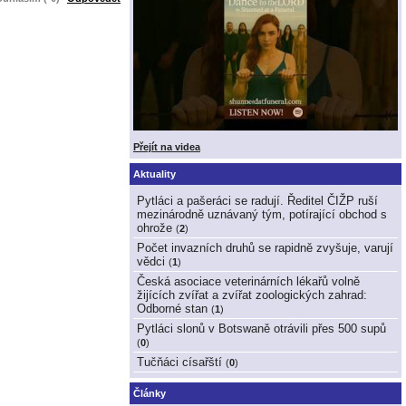
Přejít na videa
Aktuality
Pytláci a pašeráci se radují. Ředitel ČIŽP ruší
mezinárodně uznávaný tým, potírající obchod s
ohrože
(
2
)
Počet invazních druhů se rapidně zvyšuje, varují
vědci
(
1
)
Česká asociace veterinárních lékařů volně
žijících zvířat a zvířat zoologických zahrad:
Odborné stan
(
1
)
Pytláci slonů v Botswaně otrávili přes 500 supů
(
0
)
Tučňáci císařští
(
0
)
Články