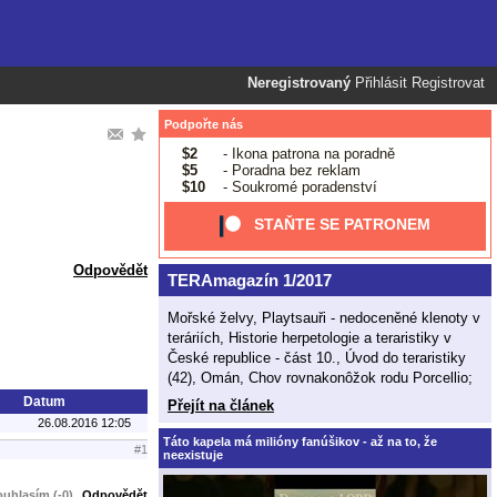
Neregistrovaný
Přihlásit
Registrovat
Podpořte nás
$2
- Ikona patrona na poradně
$5
- Poradna bez reklam
$10
- Soukromé poradenství
STAŇTE SE PATRONEM
Odpovědět
TERAmagazín 1/2017
Mořské želvy, Playtsauři - nedoceněné klenoty v
teráriích, Historie herpetologie a teraristiky v
České republice - část 10., Úvod do teraristiky
(42), Omán, Chov rovnakonôžok rodu Porcellio;
Datum
Přejít na článek
26.08.2016 12:05
Táto kapela má milióny fanúšikov - až na to, že
#1
neexistuje
uhlasím (-0)
Odpovědět