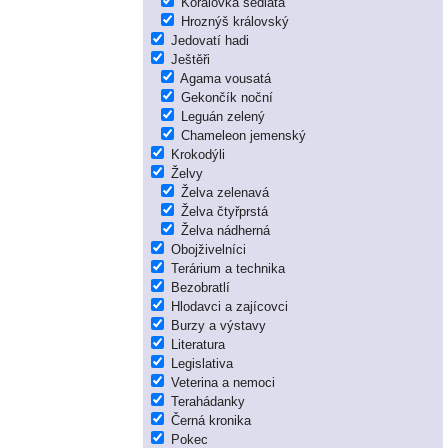
Korálovka sedlatá
Hroznýš královský
Jedovatí hadi
Ještěři
Agama vousatá
Gekončík noční
Leguán zelený
Chameleon jemenský
Krokodýli
Želvy
Želva zelenavá
Želva čtyřprstá
Želva nádherná
Obojživelníci
Terárium a technika
Bezobratlí
Hlodavci a zajícovci
Burzy a výstavy
Literatura
Legislativa
Veterina a nemoci
Terahádanky
Černá kronika
Pokec