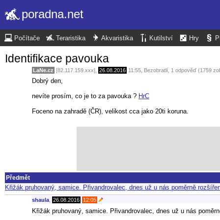
poradna.net
Počítače
Teraristika
Akvaristika
Kutilství
Hry
P
Identifikace pavouka
LaNe.cz
[82.117.159.xxx],
26.08.2016
11:55
,
Bezobratlí
, 1 odpověď (1759 zo
Dobrý den,
nevíte prosím, co je to za pavouka ?
HrC
Foceno na zahradě (ČR), velikost cca jako 20ti koruna.
Předmět
Křižák pruhovaný, samice. Přivandrovalec, dnes už u nás poměrně rozšíře
shaula
,
26.08.2016
12:05
Křižák pruhovaný, samice. Přivandrovalec, dnes už u nás poměrn