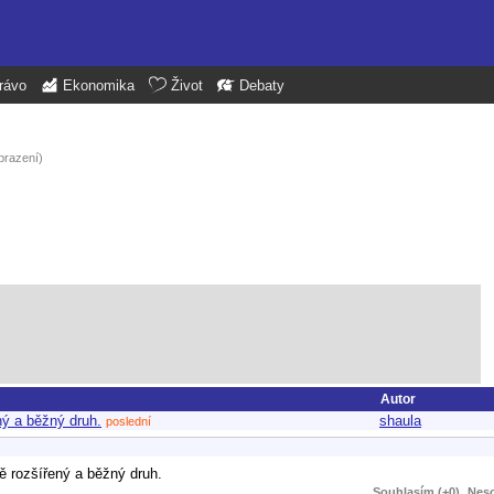
rávo
Ekonomika
Život
Debaty
brazení)
Autor
ný a běžný druh.
shaula
poslední
ě rozšířený a běžný druh.
Souhlasím (+0)
Neso