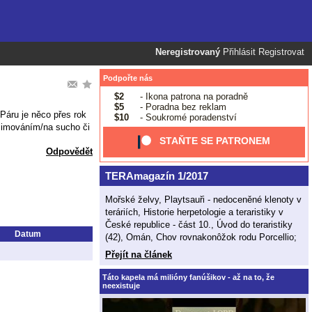
Neregistrovaný
Přihlásit
Registrovat
Podpořte nás
$2
- Ikona patrona na poradně
$5
- Poradna bez reklam
Páru je něco přes rok
$10
- Soukromé poradenství
azimováním/na sucho či
STAŇTE SE PATRONEM
Odpovědět
TERAmagazín 1/2017
Mořské želvy, Playtsauři - nedoceněné klenoty v
teráriích, Historie herpetologie a teraristiky v
České republice - část 10., Úvod do teraristiky
Datum
(42), Omán, Chov rovnakonôžok rodu Porcellio;
Přejít na článek
Táto kapela má milióny fanúšikov - až na to, že
neexistuje