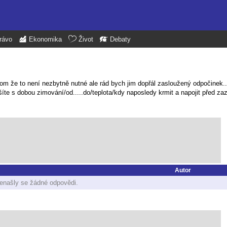
rávo
Ekonomika
Život
Debaty
om že to není nezbytně nutné ale rád bych jim dopřál zasloužený odpočinek..
íte s dobou zimování/od.....do/teplota/kdy naposledy krmit a napojit před z
Autor
enašly se žádné odpovědi.