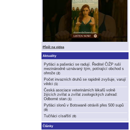
Přejít na videa
Aktuality
Pytláci a pašeráci se radují. Ředitel ČIŽP ruší
mezinárodně uznávaný tým, potírající obchod s
ohrože
(
2
)
Počet invazních druhů se rapidně zvyšuje, varují
vědci
(
1
)
Česká asociace veterinárních lékařů volně
žijících zvířat a zvířat zoologických zahrad:
Odborné stan
(
1
)
Pytláci slonů v Botswaně otrávili přes 500 supů
(
0
)
Tučňáci císařští
(
0
)
Články