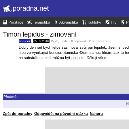
poradna.net
Počítače
Teraristika
Akvaristika
Kutilství
Hry
P
Timon lepidus - zimování
tonicek
,
05.09.2016
15:28
,
Ještěři
, 0 odpovědí (1158 zobrazení)
Dobrý den rád bych letos zazimoval svůj pár lepidek. Jsem si věd
jsou ve vynikající kondici. Samička 42cm-samec 55cm. Jak to řeš
na substrátu a jestli můžou být pospolu..Děkuji všem..
Předmět
N
Zpět do poradny
Odpovědět na původní otázku
Nahoru