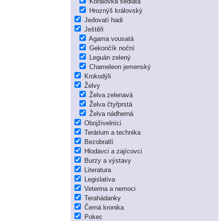
Korálovka sedlatá
Hroznýš královský
Jedovatí hadi
Ještěři
Agama vousatá
Gekončík noční
Leguán zelený
Chameleon jemenský
Krokodýli
Želvy
Želva zelenavá
Želva čtyřprstá
Želva nádherná
Obojživelníci
Terárium a technika
Bezobratlí
Hlodavci a zajícovci
Burzy a výstavy
Literatura
Legislativa
Veterina a nemoci
Terahádanky
Černá kronika
Pokec