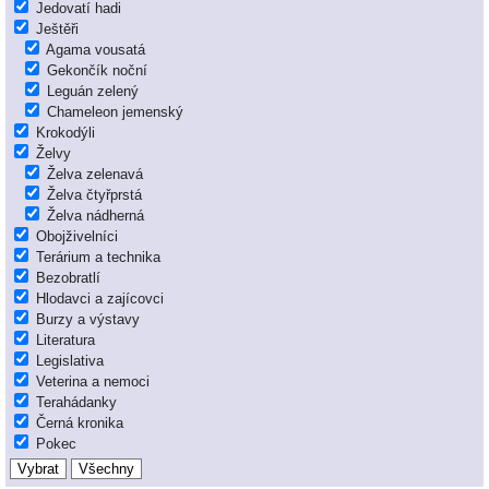
Jedovatí hadi
Ještěři
Agama vousatá
Gekončík noční
Leguán zelený
Chameleon jemenský
Krokodýli
Želvy
Želva zelenavá
Želva čtyřprstá
Želva nádherná
Obojživelníci
Terárium a technika
Bezobratlí
Hlodavci a zajícovci
Burzy a výstavy
Literatura
Legislativa
Veterina a nemoci
Terahádanky
Černá kronika
Pokec