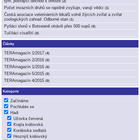
tým, potírající obchod s ohrože
(
2
)
Počet invazních druhů se rapidně zvyšuje, varují vědci
(
1
)
Česká asociace veterinárních lékařů volně žijících zvířat a zvířat
zoologických zahrad: Odborné stan
(
1
)
Pytláci slonů v Botswaně otrávili přes 500 supů
(
0
)
Tučňáci císařští
(
0
)
Články
TERAmagazín 1/2017
(
4
)
TERAmagazín 2/2016
(
0
)
TERAmagazín 1/2016
(
0
)
TERAmagazín 5/2015
(
0
)
TERAmagazín 4/2015
(
0
)
Kategorie
Začínáme
Pochlubte se
Hadi
Užovka červená
Krajta královská
Korálovka sedlatá
Hroznýš královský