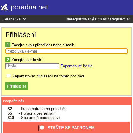
poradna.net
Neregistrovaný
Přihlásit
Registrovat
Přihlášení
1
Zadajte svou přezdívku nebo e-mail:
2
Zadajte své heslo:
Zapomenuté heslo
Zapamatovat přihlášení na tomto počítači
Podpořte nás
$2
- Ikona patrona na poradně
$5
- Poradna bez reklam
$10
- Soukromé poradenství
STAŇTE SE PATRONEM