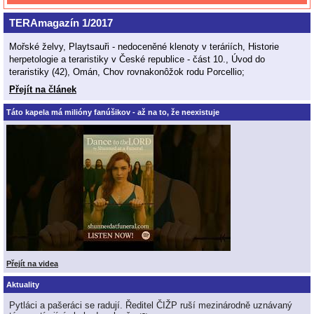
TERAmagazín 1/2017
Mořské želvy, Playtsauři - nedoceněné klenoty v teráriích, Historie
herpetologie a teraristiky v České republice - část 10., Úvod do
teraristiky (42), Omán, Chov rovnakonôžok rodu Porcellio;
Přejít na článek
Táto kapela má milióny fanúšikov - až na to, že neexistuje
Přejít na videa
Aktuality
Pytláci a pašeráci se radují. Ředitel ČIŽP ruší mezinárodně uznávaný