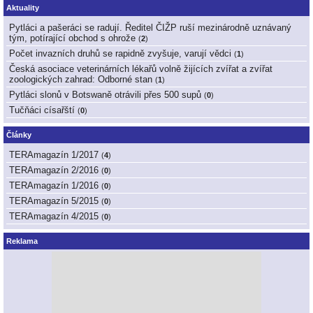
Aktuality
Pytláci a pašeráci se radují. Ředitel ČIŽP ruší mezinárodně uznávaný
tým, potírající obchod s ohrože
(
2
)
Počet invazních druhů se rapidně zvyšuje, varují vědci
(
1
)
Česká asociace veterinárních lékařů volně žijících zvířat a zvířat
zoologických zahrad: Odborné stan
(
1
)
Pytláci slonů v Botswaně otrávili přes 500 supů
(
0
)
Tučňáci císařští
(
0
)
Články
TERAmagazín 1/2017
(
4
)
TERAmagazín 2/2016
(
0
)
TERAmagazín 1/2016
(
0
)
TERAmagazín 5/2015
(
0
)
TERAmagazín 4/2015
(
0
)
Reklama