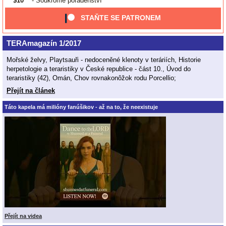
$10
- Soukromé poradenství
STAŇTE SE PATRONEM
TERAmagazín 1/2017
Mořské želvy, Playtsauři - nedoceněné klenoty v teráriích, Historie
herpetologie a teraristiky v České republice - část 10., Úvod do
teraristiky (42), Omán, Chov rovnakonôžok rodu Porcellio;
Přejít na článek
Táto kapela má milióny fanúšikov - až na to, že neexistuje
Přejít na videa