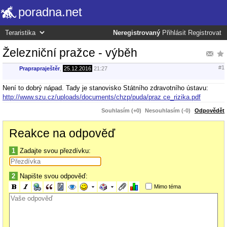
poradna.net
Neregistrovaný
Přihlásit
Registrovat
Železniční pražce - výběh
#1
Praprapraještěr
,
25.12.2016
21:27
Není to dobrý nápad. Tady je stanovisko Státního zdravotního ústavu:
http://www.szu.cz/uploads/documents/chzp/puda/praz ce_rizika.pdf
Souhlasím (+0)
Nesouhlasím (-0)
Odpovědět
Reakce na odpověď
1
Zadajte svou přezdívku:
2
Napište svou odpověď:
Mimo téma