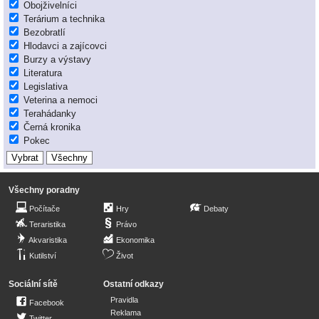
Obojživelníci
Terárium a technika
Bezobratlí
Hlodavci a zajícovci
Burzy a výstavy
Literatura
Legislativa
Veterina a nemoci
Terahádanky
Černá kronika
Pokec
Všechny poradny
Počítače
Hry
Debaty
Teraristika
Právo
Akvaristika
Ekonomika
Kutilství
Život
Sociální sítě
Ostatní odkazy
Pravidla
Facebook
Reklama
Twitter