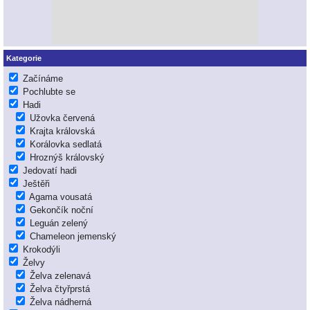
Kategorie
Začínáme
Pochlubte se
Hadi
Užovka červená
Krajta královská
Korálovka sedlatá
Hroznýš královský
Jedovatí hadi
Ještěři
Agama vousatá
Gekončík noční
Leguán zelený
Chameleon jemenský
Krokodýli
Želvy
Želva zelenavá
Želva čtyřprstá
Želva nádherná