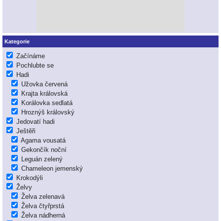
Kategorie
Začínáme
Pochlubte se
Hadi
Užovka červená
Krajta královská
Korálovka sedlatá
Hroznýš královský
Jedovatí hadi
Ještěři
Agama vousatá
Gekončík noční
Leguán zelený
Chameleon jemenský
Krokodýli
Želvy
Želva zelenavá
Želva čtyřprstá
Želva nádherná