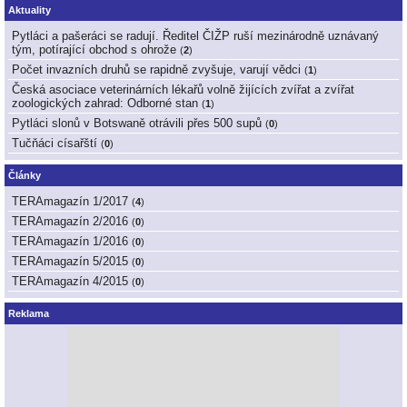
Aktuality
Pytláci a pašeráci se radují. Ředitel ČIŽP ruší mezinárodně uznávaný
tým, potírající obchod s ohrože
(
2
)
Počet invazních druhů se rapidně zvyšuje, varují vědci
(
1
)
Česká asociace veterinárních lékařů volně žijících zvířat a zvířat
zoologických zahrad: Odborné stan
(
1
)
Pytláci slonů v Botswaně otrávili přes 500 supů
(
0
)
Tučňáci císařští
(
0
)
Články
TERAmagazín 1/2017
(
4
)
TERAmagazín 2/2016
(
0
)
TERAmagazín 1/2016
(
0
)
TERAmagazín 5/2015
(
0
)
TERAmagazín 4/2015
(
0
)
Reklama