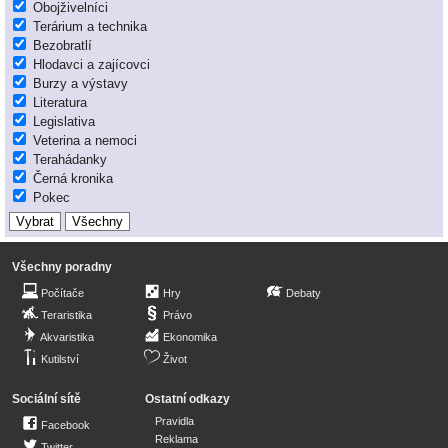
Obojživelníci
Terárium a technika
Bezobratlí
Hlodavci a zajícovci
Burzy a výstavy
Literatura
Legislativa
Veterina a nemoci
Terahádanky
Černá kronika
Pokec
Všechny poradny
Počítače
Hry
Debaty
Teraristika
Právo
Akvaristika
Ekonomika
Kutilství
Život
Sociální sítě
Ostatní odkazy
Pravidla
Facebook
Reklama
Twitter