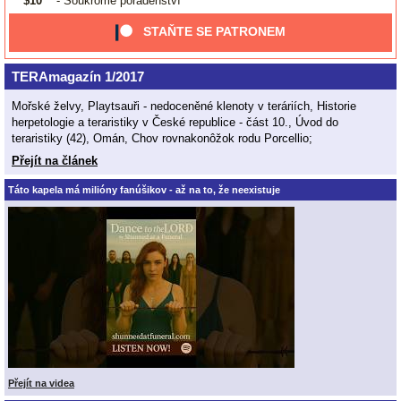
$10
- Soukromé poradenství
STAŇTE SE PATRONEM
TERAmagazín 1/2017
Mořské želvy, Playtsauři - nedoceněné klenoty v teráriích, Historie
herpetologie a teraristiky v České republice - část 10., Úvod do
teraristiky (42), Omán, Chov rovnakonôžok rodu Porcellio;
Přejít na článek
Táto kapela má milióny fanúšikov - až na to, že neexistuje
Přejít na videa