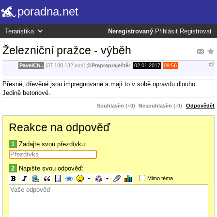
poradna.net
Neregistrovaný
Přihlásit
Registrovat
Železniční pražce - výběh
#2
PavelCh..
[37.188.132.xxx]
@
Praprapraještěr
,
02.01.2017
09:56
Přesně, dřevěné jsou impregnované a mají to v sobě opravdu dlouho.
Jedině betonové.
Souhlasím (+0)
Nesouhlasím (-0)
Odpovědět
Reakce na odpověď
1
Zadajte svou přezdívku:
2
Napište svou odpověď:
Mimo téma