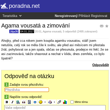
poradna.net
Neregistrovaný
Přihlásit
Registrovat
Agama vousatá a zimování
Jája35
,
04.01.2017
20:01
,
Agama vousatá
, 5 odpovědí (2495 zobrazení)
Ahojky, před cca rokem jsem koupila agamku vousatou, stáří jsem
netušila, celý rok se měla čile k světu, ale před asi měsícem mi přestala
žrát, pohybovat se a jen spala, občas se přesunula, prodejce mi řekl, že se
asi zazimovává, takže shasnout a nechat v klidu, dnes zemřela, co bylo
špatně?
Odpovědět
Odpověď na otázku
1
Zadajte svou přezdívku:
2
Napište svou odpověď:
Mimo téma