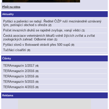
Přejít na videa
Aktuality
Pytláci a pašeráci se radují. Ředitel ČIŽP ruší mezinárodně uznávaný
tým, potírající obchod s ohrože
(
2
)
Počet invazních druhů se rapidně zvyšuje, varují vědci
(
1
)
Česká asociace veterinárních lékařů volně žijících zvířat a zvířat
zoologických zahrad: Odborné stan
(
1
)
Pytláci slonů v Botswaně otrávili přes 500 supů
(
0
)
Tučňáci císařští
(
0
)
Články
TERAmagazín 1/2017
(
4
)
TERAmagazín 2/2016
(
0
)
TERAmagazín 1/2016
(
0
)
TERAmagazín 5/2015
(
0
)
TERAmagazín 4/2015
(
0
)
Reklama