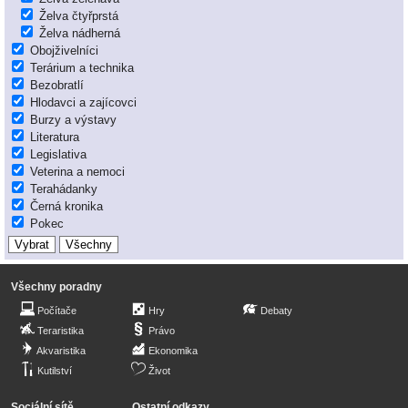
Želva čtyřprstá
Želva nádherná
Obojživelníci
Terárium a technika
Bezobratlí
Hlodavci a zajícovci
Burzy a výstavy
Literatura
Legislativa
Veterina a nemoci
Terahádanky
Černá kronika
Pokec
Všechny poradny
Počítače
Hry
Debaty
Teraristika
Právo
Akvaristika
Ekonomika
Kutilství
Život
Sociální sítě
Ostatní odkazy