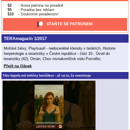
$2
- Ikona patrona na poradně
$5
- Poradna bez reklam
$10
- Soukromé poradenství
STAŇTE SE PATRONEM
TERAmagazín 1/2017
Mořské želvy, Playtsauři - nedoceněné klenoty v teráriích, Historie
herpetologie a teraristiky v České republice - část 10., Úvod do
teraristiky (42), Omán, Chov rovnakonôžok rodu Porcellio;
Přejít na článek
Táto kapela má milióny fanúšikov - až na to, že neexistuje