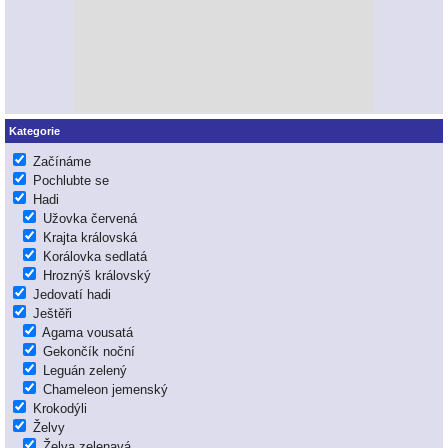
Kategorie
Začínáme
Pochlubte se
Hadi
Užovka červená
Krajta královská
Korálovka sedlatá
Hroznýš královský
Jedovatí hadi
Ještěři
Agama vousatá
Gekončík noční
Leguán zelený
Chameleon jemenský
Krokodýli
Želvy
Želva zelenavá