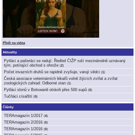
Přejít na videa
Aktuality
Pytláci a pašeráci se radují. Ředitel ČIŽP ruší mezinárodně uznávaný
tým, potírající obchod s ohrože
(
2
)
Počet invazních druhů se rapidně zvyšuje, varují vědci
(
1
)
Česká asociace veterinárních lékařů volně žijících zvířat a zvířat
zoologických zahrad: Odborné stan
(
1
)
Pytláci slonů v Botswaně otrávili přes 500 supů
(
0
)
Tučňáci císařští
(
0
)
Články
TERAmagazín 1/2017
(
4
)
TERAmagazín 2/2016
(
0
)
TERAmagazín 1/2016
(
0
)