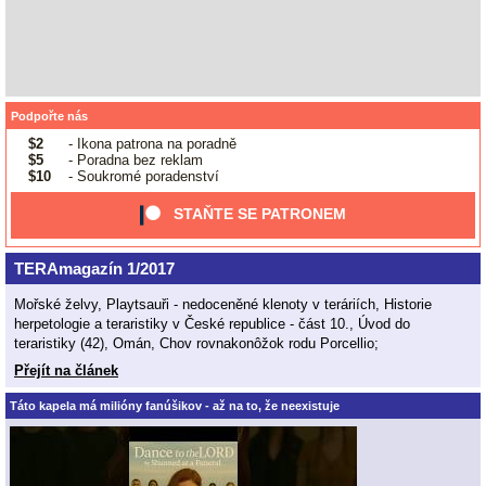
Podpořte nás
$2
- Ikona patrona na poradně
$5
- Poradna bez reklam
$10
- Soukromé poradenství
STAŇTE SE PATRONEM
TERAmagazín 1/2017
Mořské želvy, Playtsauři - nedoceněné klenoty v teráriích, Historie
herpetologie a teraristiky v České republice - část 10., Úvod do
teraristiky (42), Omán, Chov rovnakonôžok rodu Porcellio;
Přejít na článek
Táto kapela má milióny fanúšikov - až na to, že neexistuje