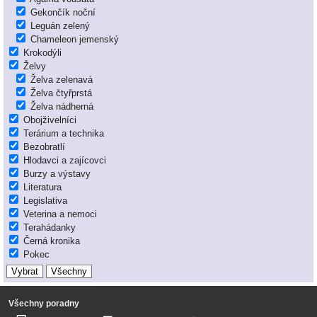
Gekončík noční
Leguán zelený
Chameleon jemenský
Krokodýli
Želvy
Želva zelenavá
Želva čtyřprstá
Želva nádherná
Obojživelníci
Terárium a technika
Bezobratlí
Hlodavci a zajícovci
Burzy a výstavy
Literatura
Legislativa
Veterina a nemoci
Terahádanky
Černá kronika
Pokec
Všechny poradny