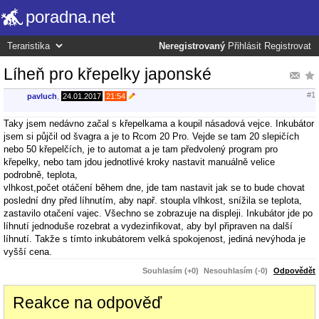
poradna.net
Neregistrovaný
Přihlásit
Registrovat
Líheň pro křepelky japonské
#1
pavluch
,
24.01.2017
21:54
Taky jsem nedávno začal s křepelkama a koupil násadová vejce. Inkubátor
jsem si půjčil od švagra a je to Rcom 20 Pro. Vejde se tam 20 slepičích
nebo 50 křepelčích, je to automat a je tam předvolený program pro
křepelky, nebo tam jdou jednotlivé kroky nastavit manuálně velice
podrobně, teplota,
vlhkost,počet otáčení během dne, jde tam nastavit jak se to bude chovat
poslední dny před líhnutím, aby např. stoupla vlhkost, snížila se teplota,
zastavilo otačení vajec. Všechno se zobrazuje na displeji. Inkubátor jde po
líhnutí jednoduše rozebrat a vydezinfikovat, aby byl připraven na další
líhnutí. Takže s tímto inkubátorem velká spokojenost, jediná nevýhoda je
vyšší cena.
Souhlasím (+0)
Nesouhlasím (-0)
Odpovědět
Reakce na odpověď