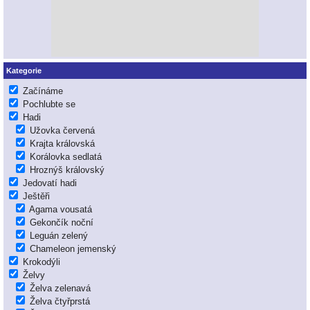
Kategorie
Začínáme
Pochlubte se
Hadi
Užovka červená
Krajta královská
Korálovka sedlatá
Hroznýš královský
Jedovatí hadi
Ještěři
Agama vousatá
Gekončík noční
Leguán zelený
Chameleon jemenský
Krokodýli
Želvy
Želva zelenavá
Želva čtyřprstá