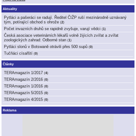
Aktuality
Pytláci a pašeráci se radují. Ředitel ČIŽP ruší mezinárodně uznávaný
tým, potírající obchod s ohrože
(
2
)
Počet invazních druhů se rapidně zvyšuje, varují vědci
(
1
)
Česká asociace veterinárních lékařů volně žijících zvířat a zvířat
zoologických zahrad: Odborné stan
(
1
)
Pytláci slonů v Botswaně otrávili přes 500 supů
(
0
)
Tučňáci císařští
(
0
)
Články
TERAmagazín 1/2017
(
4
)
TERAmagazín 2/2016
(
0
)
TERAmagazín 1/2016
(
0
)
TERAmagazín 5/2015
(
0
)
TERAmagazín 4/2015
(
0
)
Reklama