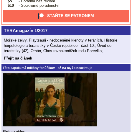
$5
- Poradna bez reklam
$10
- Soukromé poradenství
STAŇTE SE PATRONEM
TERAmagazín 1/2017
Mořské želvy, Playtsauři - nedoceněné klenoty v teráriích, Historie
herpetologie a teraristiky v České republice - část 10., Úvod do
teraristiky (42), Omán, Chov rovnakonôžok rodu Porcellio;
Přejít na článek
Táto kapela má milióny fanúšikov - až na to, že neexistuje
Přejít na videa