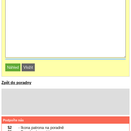
Zpět do poradny
Podpořte nás
$2
- Ikona patrona na poradně