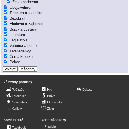
Želva nádherná
Obojživelníci
Terárium a technika
Bezobratlí
Hlodavci a zajícovci
Burzy a výstavy
Literatura
Legislativa
Veterina a nemoci
Terahádanky
Černá kronika
Pokec
Všechny poradny
Počítače
Hry
Debaty
Teraristika
Právo
Akvaristika
Ekonomika
Kutilství
Život
Sociální sítě
Ostatní odkazy
Pravidla
Facebook