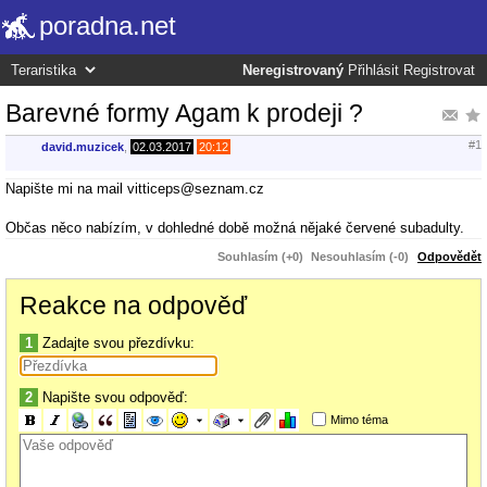
poradna.net
Neregistrovaný
Přihlásit
Registrovat
Barevné formy Agam k prodeji ?
#1
david.muzicek
,
02.03.2017
20:12
Napište mi na mail vitticeps@seznam.cz
Občas něco nabízím, v dohledné době možná nějaké červené subadulty.
Souhlasím (+0)
Nesouhlasím (-0)
Odpovědět
Reakce na odpověď
1
Zadajte svou přezdívku:
2
Napište svou odpověď:
Mimo téma