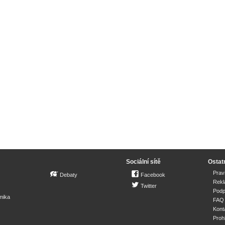
Sociální sítě
Ostat
Prav
Debaty
Facebook
Rek
Twitter
Podp
mika
FAQ
Kont
Proh