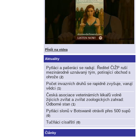
Přejít na videa
Aktuality
Pytláci a pašeráci se radují. Ředitel ČIŽP ruší
mezinárodně uznávaný tým, potírající obchod s
ohrože
(
2
)
Počet invazních druhů se rapidně zvyšuje, varují
vědci
(
1
)
Česká asociace veterinárních lékařů volně
žijících zvířat a zvířat zoologických zahrad:
Odborné stan
(
1
)
Pytláci slonů v Botswaně otrávili přes 500 supů
(
0
)
Tučňáci císařští
(
0
)
Články