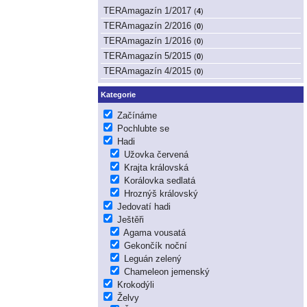
TERAmagazín 1/2017
(
4
)
TERAmagazín 2/2016
(
0
)
TERAmagazín 1/2016
(
0
)
TERAmagazín 5/2015
(
0
)
TERAmagazín 4/2015
(
0
)
Kategorie
Začínáme
Pochlubte se
Hadi
Užovka červená
Krajta královská
Korálovka sedlatá
Hroznýš královský
Jedovatí hadi
Ještěři
Agama vousatá
Gekončík noční
Leguán zelený
Chameleon jemenský
Krokodýli
Želvy