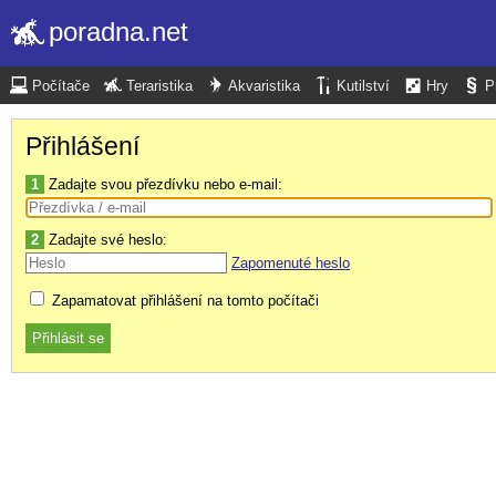
poradna.net
Počítače
Teraristika
Akvaristika
Kutilství
Hry
P
Přihlášení
1
Zadajte svou přezdívku nebo e-mail:
2
Zadajte své heslo:
Zapomenuté heslo
Zapamatovat přihlášení na tomto počítači