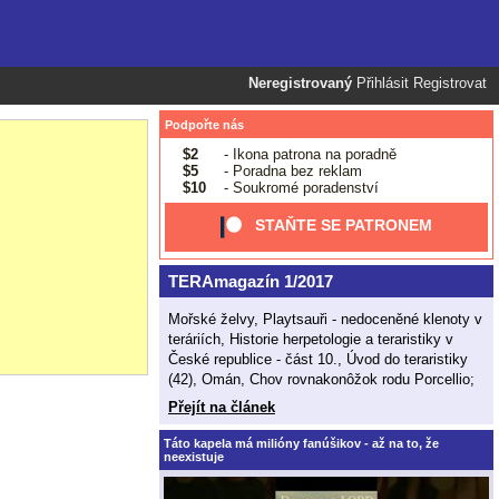
Neregistrovaný
Přihlásit
Registrovat
Podpořte nás
$2
- Ikona patrona na poradně
$5
- Poradna bez reklam
$10
- Soukromé poradenství
STAŇTE SE PATRONEM
TERAmagazín 1/2017
Mořské želvy, Playtsauři - nedoceněné klenoty v
teráriích, Historie herpetologie a teraristiky v
České republice - část 10., Úvod do teraristiky
(42), Omán, Chov rovnakonôžok rodu Porcellio;
Přejít na článek
Táto kapela má milióny fanúšikov - až na to, že
neexistuje