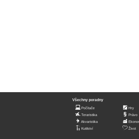
Všechny poradny
Počítače
Hry
Teraristika
Právo
Akvaristika
Ekono
Kutilství
Život