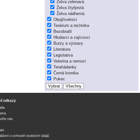
Želva zelenavá
Želva čtyřprstá
Želva nádherná
Obojživelníci
Terárium a technika
Bezobratlí
Hlodavci a zajícovci
Burzy a výstavy
Literatura
Legislativa
Veterina a nemoci
Terahádanky
Černá kronika
Pokec
ní odkazy
idla
lama
ořte nás
akt
lášení o ochraně osobních údajů