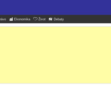
rávo
Ekonomika
Život
Debaty