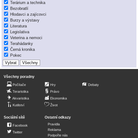
Terárium a technika
Bezobratlí
Hlodavci a zajícovci
Burzy a výstavy
Literatura
Legislativa
Veterina a nemoci
Terahádanky
Černá kronika
Pokec
Všechny poradny
Počítače
Hry
Debaty
Teraristika
Právo
Akvaristika
Ekonomika
Kutilství
Život
Sociální sítě
Ostatní odkazy
Pravidla
Facebook
Reklama
Twitter
Podpořte nás