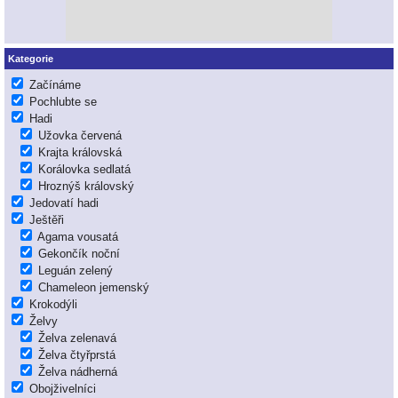
Kategorie
Začínáme
Pochlubte se
Hadi
Užovka červená
Krajta královská
Korálovka sedlatá
Hroznýš královský
Jedovatí hadi
Ještěři
Agama vousatá
Gekončík noční
Leguán zelený
Chameleon jemenský
Krokodýli
Želvy
Želva zelenavá
Želva čtyřprstá
Želva nádherná
Obojživelníci