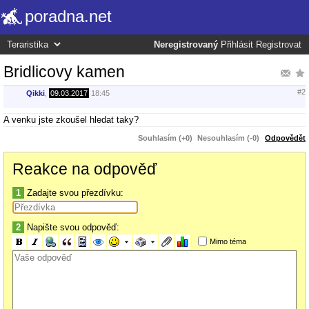
poradna.net
Neregistrovaný
Přihlásit
Registrovat
Bridlicovy kamen
#2
Qikki
,
09.03.2017
18:45
A venku jste zkoušel hledat taky?
Souhlasím (+0)
Nesouhlasím (-0)
Odpovědět
Reakce na odpověď
1
Zadajte svou přezdívku:
2
Napište svou odpověď:
Mimo téma