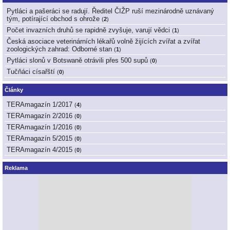
Pytláci a pašeráci se radují. Ředitel ČIŽP ruší mezinárodně uznávaný
tým, potírající obchod s ohrože
(
2
)
Počet invazních druhů se rapidně zvyšuje, varují vědci
(
1
)
Česká asociace veterinárních lékařů volně žijících zvířat a zvířat
zoologických zahrad: Odborné stan
(
1
)
Pytláci slonů v Botswaně otrávili přes 500 supů
(
0
)
Tučňáci císařští
(
0
)
Články
TERAmagazín 1/2017
(
4
)
TERAmagazín 2/2016
(
0
)
TERAmagazín 1/2016
(
0
)
TERAmagazín 5/2015
(
0
)
TERAmagazín 4/2015
(
0
)
Reklama