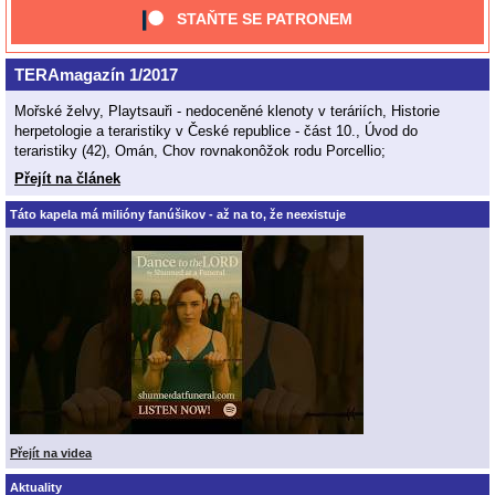
STAŇTE SE PATRONEM
TERAmagazín 1/2017
Mořské želvy, Playtsauři - nedoceněné klenoty v teráriích, Historie
herpetologie a teraristiky v České republice - část 10., Úvod do
teraristiky (42), Omán, Chov rovnakonôžok rodu Porcellio;
Přejít na článek
Táto kapela má milióny fanúšikov - až na to, že neexistuje
Přejít na videa
Aktuality