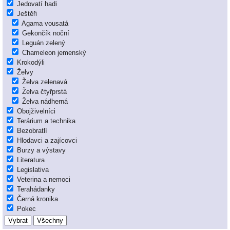
Jedovatí hadi
Ještěři
Agama vousatá
Gekončík noční
Leguán zelený
Chameleon jemenský
Krokodýli
Želvy
Želva zelenavá
Želva čtyřprstá
Želva nádherná
Obojživelníci
Terárium a technika
Bezobratlí
Hlodavci a zajícovci
Burzy a výstavy
Literatura
Legislativa
Veterina a nemoci
Terahádanky
Černá kronika
Pokec