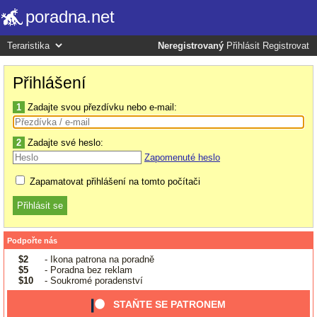
poradna.net
Neregistrovaný
Přihlásit
Registrovat
Přihlášení
1
Zadajte svou přezdívku nebo e-mail:
2
Zadajte své heslo:
Zapomenuté heslo
Zapamatovat přihlášení na tomto počítači
Podpořte nás
$2
- Ikona patrona na poradně
$5
- Poradna bez reklam
$10
- Soukromé poradenství
STAŇTE SE PATRONEM