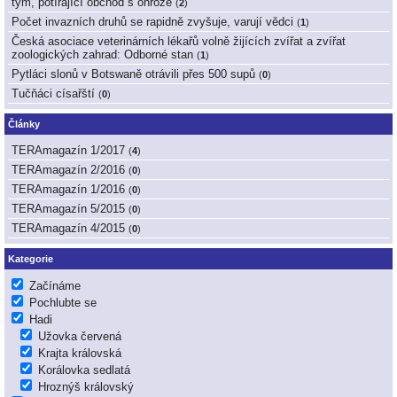
tým, potírající obchod s ohrože
(
2
)
Počet invazních druhů se rapidně zvyšuje, varují vědci
(
1
)
Česká asociace veterinárních lékařů volně žijících zvířat a zvířat
zoologických zahrad: Odborné stan
(
1
)
Pytláci slonů v Botswaně otrávili přes 500 supů
(
0
)
Tučňáci císařští
(
0
)
Články
TERAmagazín 1/2017
(
4
)
TERAmagazín 2/2016
(
0
)
TERAmagazín 1/2016
(
0
)
TERAmagazín 5/2015
(
0
)
TERAmagazín 4/2015
(
0
)
Kategorie
Začínáme
Pochlubte se
Hadi
Užovka červená
Krajta královská
Korálovka sedlatá
Hroznýš královský