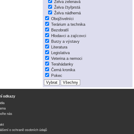
Želva zelenavá
Želva čtyřprstá
Želva nádherná
Obojživelníci
Terárium a technika
Bezobratlí
Hlodavci a zajícovci
Burzy a výstavy
Literatura
Legislativa
Veterina a nemoci
Terahádanky
Černá kronika
Pokec
ní odkazy
idla
lama
ořte nás
akt
lášení o ochraně osobních údajů