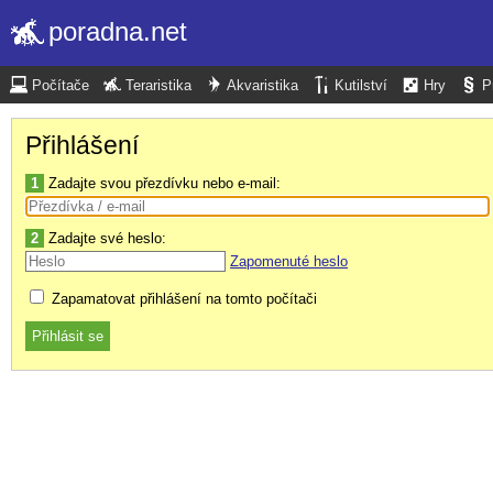
poradna.net
Počítače
Teraristika
Akvaristika
Kutilství
Hry
P
Přihlášení
1
Zadajte svou přezdívku nebo e-mail:
2
Zadajte své heslo:
Zapomenuté heslo
Zapamatovat přihlášení na tomto počítači