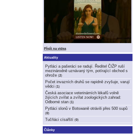
Přejít na videa
Aktuality
Pytláci a pašeráci se radují. Ředitel ČIŽP ruší
mezinárodně uznávaný tým, potírající obchod s
ohrože
(
2
)
Počet invazních druhů se rapidně zvyšuje, varují
vědci
(
1
)
Česká asociace veterinárních lékařů volně
žijících zvířat a zvířat zoologických zahrad:
Odborné stan
(
1
)
Pytláci slonů v Botswaně otrávili přes 500 supů
(
0
)
Tučňáci císařští
(
0
)
Články