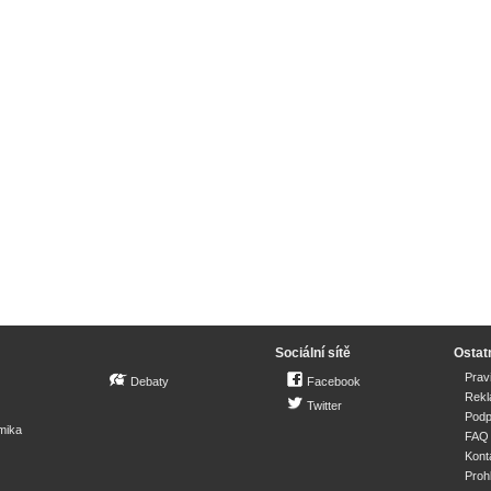
Sociální sítě
Ostat
Prav
Debaty
Facebook
Rek
Twitter
Podp
mika
FAQ
Kont
Proh