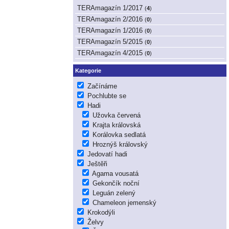
TERAmagazín 1/2017
(
4
)
TERAmagazín 2/2016
(
0
)
TERAmagazín 1/2016
(
0
)
TERAmagazín 5/2015
(
0
)
TERAmagazín 4/2015
(
0
)
Kategorie
Začínáme
Pochlubte se
Hadi
Užovka červená
Krajta královská
Korálovka sedlatá
Hroznýš královský
Jedovatí hadi
Ještěři
Agama vousatá
Gekončík noční
Leguán zelený
Chameleon jemenský
Krokodýli
Želvy