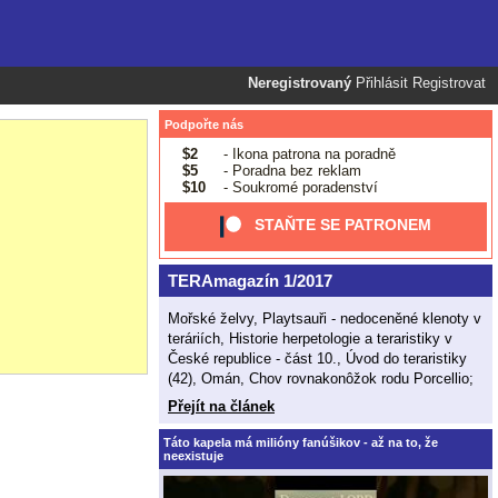
Neregistrovaný
Přihlásit
Registrovat
Podpořte nás
$2
- Ikona patrona na poradně
$5
- Poradna bez reklam
$10
- Soukromé poradenství
STAŇTE SE PATRONEM
TERAmagazín 1/2017
Mořské želvy, Playtsauři - nedoceněné klenoty v
teráriích, Historie herpetologie a teraristiky v
České republice - část 10., Úvod do teraristiky
(42), Omán, Chov rovnakonôžok rodu Porcellio;
Přejít na článek
Táto kapela má milióny fanúšikov - až na to, že
neexistuje