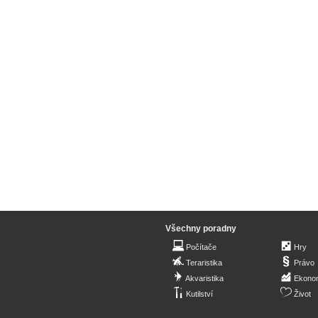
Všechny poradny
Počítače
Hry
Teraristika
Právo
Akvaristika
Ekono
Kutilství
Život