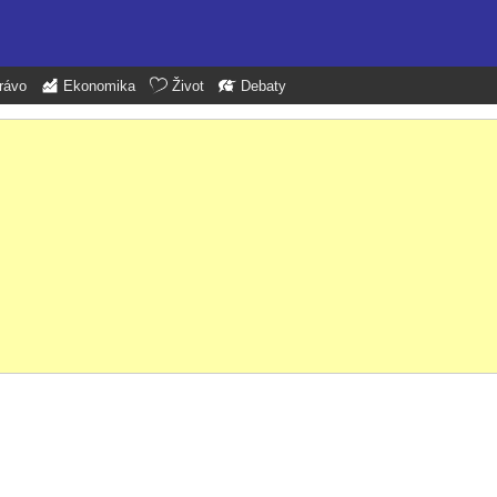
rávo
Ekonomika
Život
Debaty