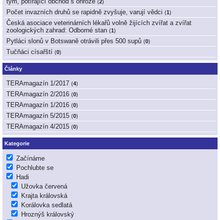
tým, potírající obchod s ohrože
(
2
)
Počet invazních druhů se rapidně zvyšuje, varují vědci
(
1
)
Česká asociace veterinárních lékařů volně žijících zvířat a zvířat
zoologických zahrad: Odborné stan
(
1
)
Pytláci slonů v Botswaně otrávili přes 500 supů
(
0
)
Tučňáci císařští
(
0
)
Články
TERAmagazín 1/2017
(
4
)
TERAmagazín 2/2016
(
0
)
TERAmagazín 1/2016
(
0
)
TERAmagazín 5/2015
(
0
)
TERAmagazín 4/2015
(
0
)
Kategorie
Začínáme
Pochlubte se
Hadi
Užovka červená
Krajta královská
Korálovka sedlatá
Hroznýš královský