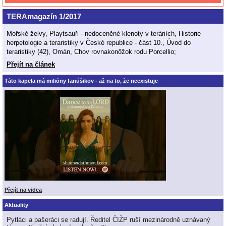
TERAmagazín 1/2017
Mořské želvy, Playtsauři - nedoceněné klenoty v teráriích, Historie
herpetologie a teraristiky v České republice - část 10., Úvod do
teraristiky (42), Omán, Chov rovnakonôžok rodu Porcellio;
Přejít na článek
Táto kapela má milióny fanúšikov - až na to, že neexistuje
Přejít na videa
Aktuality
Pytláci a pašeráci se radují. Ředitel ČIŽP ruší mezinárodně uznávaný