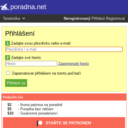
poradna.net
Neregistrovaný
Přihlásit
Registrovat
Přihlášení
1
Zadajte svou přezdívku nebo e-mail:
2
Zadajte své heslo:
Zapomenuté heslo
Zapamatovat přihlášení na tomto počítači
Podpořte nás
$2
- Ikona patrona na poradně
$5
- Poradna bez reklam
$10
- Soukromé poradenství
STAŇTE SE PATRONEM