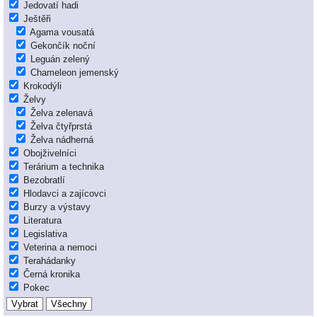
Jedovatí hadi
Ještěři
Agama vousatá
Gekončík noční
Leguán zelený
Chameleon jemenský
Krokodýli
Želvy
Želva zelenavá
Želva čtyřprstá
Želva nádherná
Obojživelníci
Terárium a technika
Bezobratlí
Hlodavci a zajícovci
Burzy a výstavy
Literatura
Legislativa
Veterina a nemoci
Terahádanky
Černá kronika
Pokec