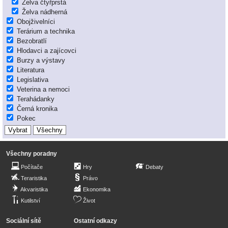
Želva čtyřprstá
Želva nádherná
Obojživelníci
Terárium a technika
Bezobratlí
Hlodavci a zajícovci
Burzy a výstavy
Literatura
Legislativa
Veterina a nemoci
Terahádanky
Černá kronika
Pokec
Všechny poradny
Počítače
Hry
Debaty
Teraristika
Právo
Akvaristika
Ekonomika
Kutilství
Život
Sociální sítě
Ostatní odkazy