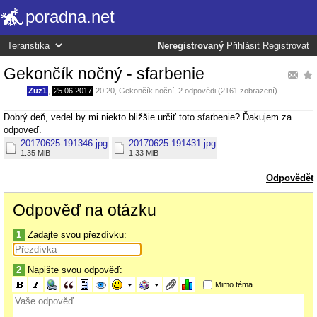
poradna.net
Neregistrovaný
Přihlásit
Registrovat
Gekončík nočný - sfarbenie
Zuz1
,
25.06.2017
20:20
,
Gekončík noční
, 2 odpovědi (2161 zobrazení)
Dobrý deň, vedel by mi niekto bližšie určiť toto sfarbenie? Ďakujem za
odpoveď.
20170625-191346.jpg
20170625-191431.jpg
1.35 MiB
1.33 MiB
Odpovědět
Odpověď na otázku
1
Zadajte svou přezdívku:
2
Napište svou odpověď:
Mimo téma