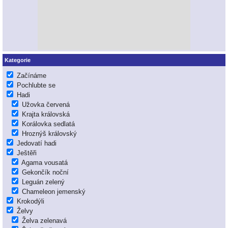
Kategorie
Začínáme
Pochlubte se
Hadi
Užovka červená
Krajta královská
Korálovka sedlatá
Hroznýš královský
Jedovatí hadi
Ještěři
Agama vousatá
Gekončík noční
Leguán zelený
Chameleon jemenský
Krokodýli
Želvy
Želva zelenavá