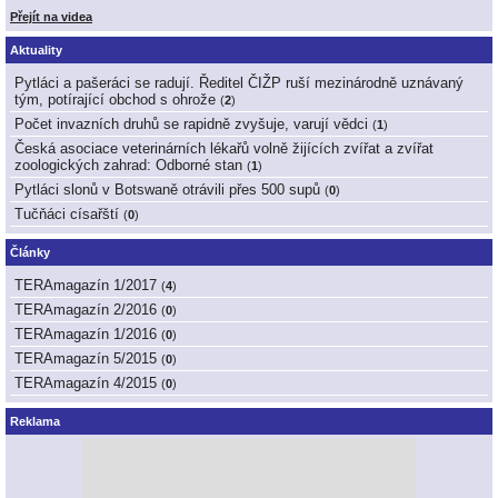
Přejít na videa
Aktuality
Pytláci a pašeráci se radují. Ředitel ČIŽP ruší mezinárodně uznávaný
tým, potírající obchod s ohrože
(
2
)
Počet invazních druhů se rapidně zvyšuje, varují vědci
(
1
)
Česká asociace veterinárních lékařů volně žijících zvířat a zvířat
zoologických zahrad: Odborné stan
(
1
)
Pytláci slonů v Botswaně otrávili přes 500 supů
(
0
)
Tučňáci císařští
(
0
)
Články
TERAmagazín 1/2017
(
4
)
TERAmagazín 2/2016
(
0
)
TERAmagazín 1/2016
(
0
)
TERAmagazín 5/2015
(
0
)
TERAmagazín 4/2015
(
0
)
Reklama