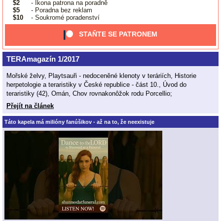
$2
- Ikona patrona na poradně
$5
- Poradna bez reklam
$10
- Soukromé poradenství
STAŇTE SE PATRONEM
TERAmagazín 1/2017
Mořské želvy, Playtsauři - nedoceněné klenoty v teráriích, Historie
herpetologie a teraristiky v České republice - část 10., Úvod do
teraristiky (42), Omán, Chov rovnakonôžok rodu Porcellio;
Přejít na článek
Táto kapela má milióny fanúšikov - až na to, že neexistuje