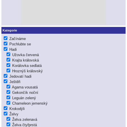
Kategorie
Začínáme
Pochlubte se
Hadi
Užovka červená
Krajta královská
Korálovka sedlatá
Hroznýš královský
Jedovatí hadi
Ještěři
Agama vousatá
Gekončík noční
Leguán zelený
Chameleon jemenský
Krokodýli
Želvy
Želva zelenavá
Želva čtyřprstá