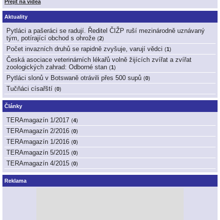
Přejít na videa
Aktuality
Pytláci a pašeráci se radují. Ředitel ČIŽP ruší mezinárodně uznávaný
tým, potírající obchod s ohrože
(
2
)
Počet invazních druhů se rapidně zvyšuje, varují vědci
(
1
)
Česká asociace veterinárních lékařů volně žijících zvířat a zvířat
zoologických zahrad: Odborné stan
(
1
)
Pytláci slonů v Botswaně otrávili přes 500 supů
(
0
)
Tučňáci císařští
(
0
)
Články
TERAmagazín 1/2017
(
4
)
TERAmagazín 2/2016
(
0
)
TERAmagazín 1/2016
(
0
)
TERAmagazín 5/2015
(
0
)
TERAmagazín 4/2015
(
0
)
Reklama