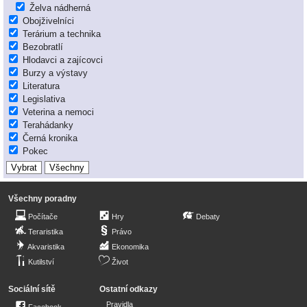
Želva nádherná
Obojživelníci
Terárium a technika
Bezobratlí
Hlodavci a zajícovci
Burzy a výstavy
Literatura
Legislativa
Veterina a nemoci
Terahádanky
Černá kronika
Pokec
Všechny poradny
Počítače
Hry
Debaty
Teraristika
Právo
Akvaristika
Ekonomika
Kutilství
Život
Sociální sítě
Ostatní odkazy
Pravidla