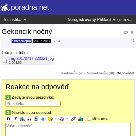
poradna.net
Neregistrovaný
Přihlásit
Registrovat
Gekoncik nočný
#1
SweetDejna
,
20.07.2017
17:24
Toto je aj fotka
img-20170717-220321.jpg
2.00 MiB
Souhlasím (+0)
Nesouhlasím (-0)
Odpovědět
Reakce na odpověď
1
Zadajte svou přezdívku:
2
Napište svou odpověď:
Mimo téma