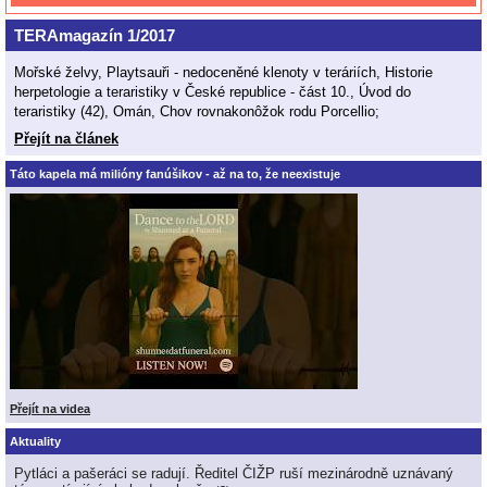
TERAmagazín 1/2017
Mořské želvy, Playtsauři - nedoceněné klenoty v teráriích, Historie
herpetologie a teraristiky v České republice - část 10., Úvod do
teraristiky (42), Omán, Chov rovnakonôžok rodu Porcellio;
Přejít na článek
Táto kapela má milióny fanúšikov - až na to, že neexistuje
Přejít na videa
Aktuality
Pytláci a pašeráci se radují. Ředitel ČIŽP ruší mezinárodně uznávaný