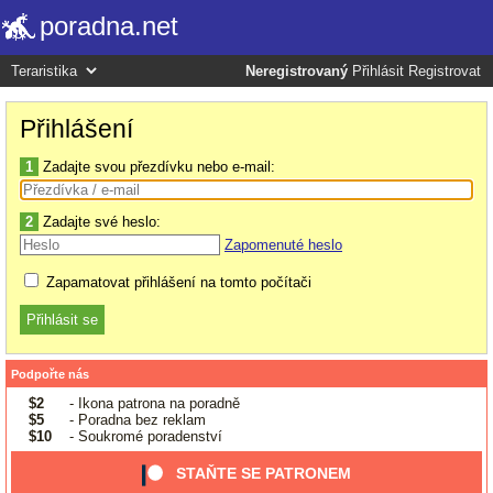
poradna.net
Neregistrovaný
Přihlásit
Registrovat
Přihlášení
1
Zadajte svou přezdívku nebo e-mail:
2
Zadajte své heslo:
Zapomenuté heslo
Zapamatovat přihlášení na tomto počítači
Podpořte nás
$2
- Ikona patrona na poradně
$5
- Poradna bez reklam
$10
- Soukromé poradenství
STAŇTE SE PATRONEM