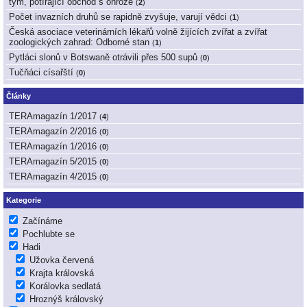
tým, potírající obchod s ohrože
(
2
)
Počet invazních druhů se rapidně zvyšuje, varují vědci
(
1
)
Česká asociace veterinárních lékařů volně žijících zvířat a zvířat
zoologických zahrad: Odborné stan
(
1
)
Pytláci slonů v Botswaně otrávili přes 500 supů
(
0
)
Tučňáci císařští
(
0
)
Články
TERAmagazín 1/2017
(
4
)
TERAmagazín 2/2016
(
0
)
TERAmagazín 1/2016
(
0
)
TERAmagazín 5/2015
(
0
)
TERAmagazín 4/2015
(
0
)
Kategorie
Začínáme
Pochlubte se
Hadi
Užovka červená
Krajta královská
Korálovka sedlatá
Hroznýš královský