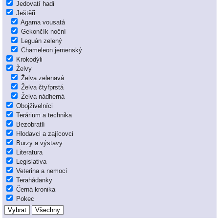
Jedovatí hadi
Ještěři
Agama vousatá
Gekončík noční
Leguán zelený
Chameleon jemenský
Krokodýli
Želvy
Želva zelenavá
Želva čtyřprstá
Želva nádherná
Obojživelníci
Terárium a technika
Bezobratlí
Hlodavci a zajícovci
Burzy a výstavy
Literatura
Legislativa
Veterina a nemoci
Terahádanky
Černá kronika
Pokec