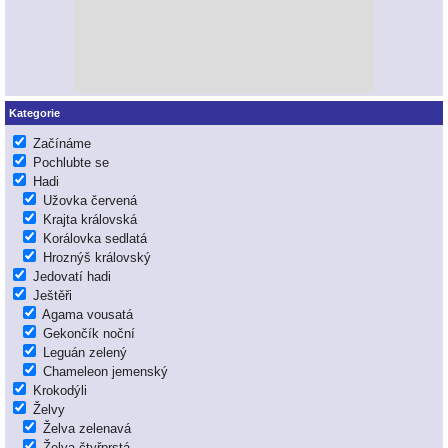
Kategorie
Začínáme
Pochlubte se
Hadi
Užovka červená
Krajta královská
Korálovka sedlatá
Hroznýš královský
Jedovatí hadi
Ještěři
Agama vousatá
Gekončík noční
Leguán zelený
Chameleon jemenský
Krokodýli
Želvy
Želva zelenavá
Želva čtyřprstá