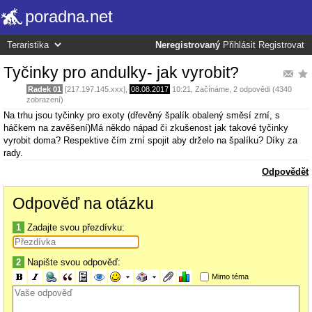
poradna.net
Neregistrovaný
Přihlásit
Registrovat
Tyčinky pro andulky- jak vyrobit?
Radek 01
[217.197.145.xxx],
08.08.2017
10:21
,
Začínáme
, 2 odpovědi (4340
zobrazení)
Na trhu jsou tyčinky pro exoty (dřevěný špalík obalený směsí zrní, s
háčkem na zavěšení)Má někdo nápad či zkušenost jak takové tyčinky
vyrobit doma? Respektive čím zrní spojit aby drželo na špalíku? Díky za
rady.
Odpovědět
Odpověď na otázku
1
Zadajte svou přezdívku:
2
Napište svou odpověď:
Mimo téma