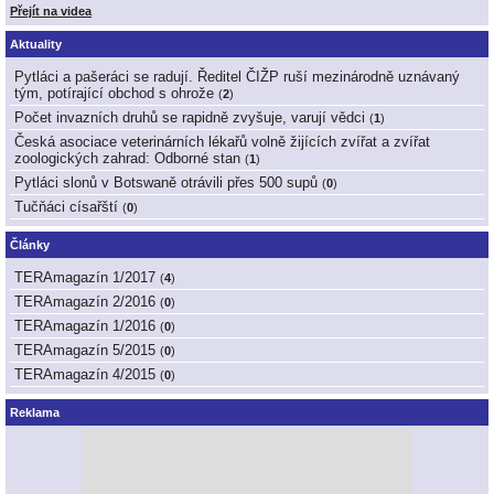
Přejít na videa
Aktuality
Pytláci a pašeráci se radují. Ředitel ČIŽP ruší mezinárodně uznávaný
tým, potírající obchod s ohrože
(
2
)
Počet invazních druhů se rapidně zvyšuje, varují vědci
(
1
)
Česká asociace veterinárních lékařů volně žijících zvířat a zvířat
zoologických zahrad: Odborné stan
(
1
)
Pytláci slonů v Botswaně otrávili přes 500 supů
(
0
)
Tučňáci císařští
(
0
)
Články
TERAmagazín 1/2017
(
4
)
TERAmagazín 2/2016
(
0
)
TERAmagazín 1/2016
(
0
)
TERAmagazín 5/2015
(
0
)
TERAmagazín 4/2015
(
0
)
Reklama