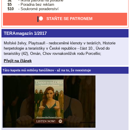
$2
- Ikona patrona na poradně
$5
- Poradna bez reklam
$10
- Soukromé poradenství
STAŇTE SE PATRONEM
TERAmagazín 1/2017
Mořské želvy, Playtsauři - nedoceněné klenoty v teráriích, Historie
herpetologie a teraristiky v České republice - část 10., Úvod do
teraristiky (42), Omán, Chov rovnakonôžok rodu Porcellio;
Přejít na článek
Táto kapela má milióny fanúšikov - až na to, že neexistuje