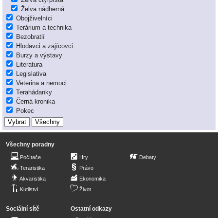
Želva nádherná
Obojživelníci
Terárium a technika
Bezobratlí
Hlodavci a zajícovci
Burzy a výstavy
Literatura
Legislativa
Veterina a nemoci
Terahádanky
Černá kronika
Pokec
Všechny poradny
Počítače
Hry
Debaty
Teraristika
Právo
Akvaristika
Ekonomika
Kutilství
Život
Sociální sítě
Ostatní odkazy