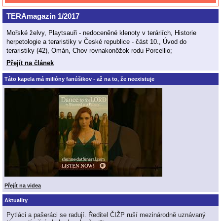
TERAmagazín 1/2017
Mořské želvy, Playtsauři - nedoceněné klenoty v teráriích, Historie
herpetologie a teraristiky v České republice - část 10., Úvod do
teraristiky (42), Omán, Chov rovnakonôžok rodu Porcellio;
Přejít na článek
Táto kapela má milióny fanúšikov - až na to, že neexistuje
Přejít na videa
Aktuality
Pytláci a pašeráci se radují. Ředitel ČIŽP ruší mezinárodně uznávaný