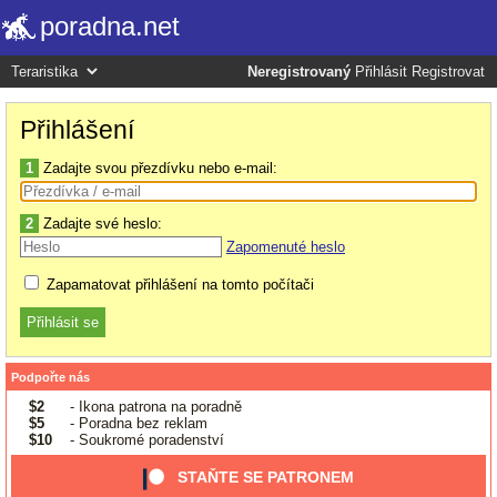
poradna.net
Neregistrovaný
Přihlásit
Registrovat
Přihlášení
1
Zadajte svou přezdívku nebo e-mail:
2
Zadajte své heslo:
Zapomenuté heslo
Zapamatovat přihlášení na tomto počítači
Podpořte nás
$2
- Ikona patrona na poradně
$5
- Poradna bez reklam
$10
- Soukromé poradenství
STAŇTE SE PATRONEM