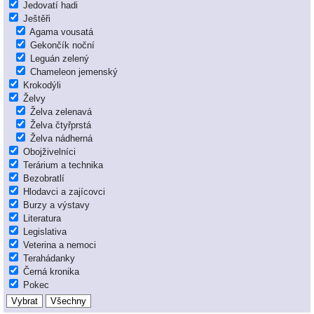
Jedovatí hadi
Ještěři
Agama vousatá
Gekončík noční
Leguán zelený
Chameleon jemenský
Krokodýli
Želvy
Želva zelenavá
Želva čtyřprstá
Želva nádherná
Obojživelníci
Terárium a technika
Bezobratlí
Hlodavci a zajícovci
Burzy a výstavy
Literatura
Legislativa
Veterina a nemoci
Terahádanky
Černá kronika
Pokec