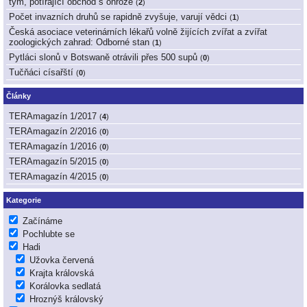
tým, potírající obchod s ohrože
(
2
)
Počet invazních druhů se rapidně zvyšuje, varují vědci
(
1
)
Česká asociace veterinárních lékařů volně žijících zvířat a zvířat
zoologických zahrad: Odborné stan
(
1
)
Pytláci slonů v Botswaně otrávili přes 500 supů
(
0
)
Tučňáci císařští
(
0
)
Články
TERAmagazín 1/2017
(
4
)
TERAmagazín 2/2016
(
0
)
TERAmagazín 1/2016
(
0
)
TERAmagazín 5/2015
(
0
)
TERAmagazín 4/2015
(
0
)
Kategorie
Začínáme
Pochlubte se
Hadi
Užovka červená
Krajta královská
Korálovka sedlatá
Hroznýš královský