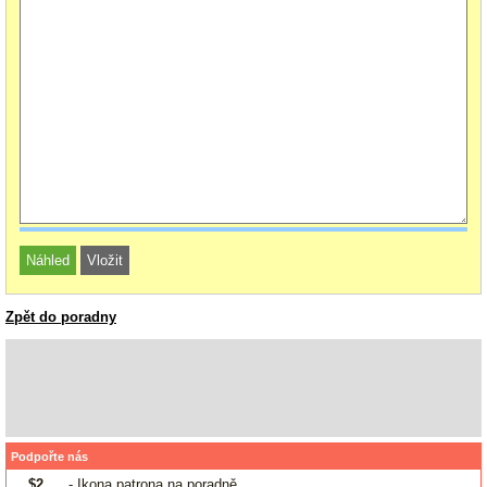
Zpět do poradny
Podpořte nás
$2
- Ikona patrona na poradně