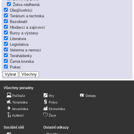
Želva nádherná
Obojživelníci
Terárium a technika
Bezobratlí
Hlodavci a zajícovci
Burzy a výstavy
Literatura
Legislativa
Veterina a nemoci
Terahádanky
Černá kronika
Pokec
Všechny poradny
Počítače
Hry
Debaty
Teraristika
Právo
Akvaristika
Ekonomika
Kutilství
Život
Sociální sítě
Ostatní odkazy