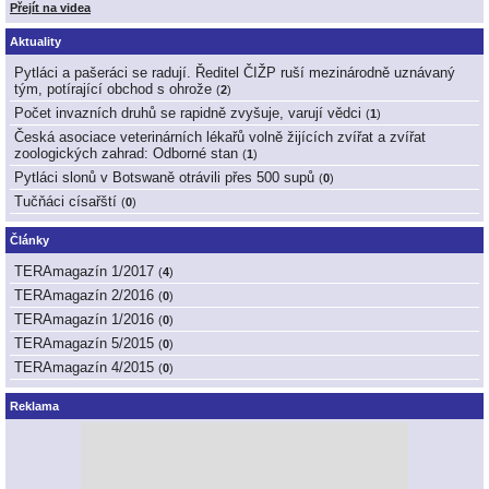
Přejít na videa
Aktuality
Pytláci a pašeráci se radují. Ředitel ČIŽP ruší mezinárodně uznávaný
tým, potírající obchod s ohrože
(
2
)
Počet invazních druhů se rapidně zvyšuje, varují vědci
(
1
)
Česká asociace veterinárních lékařů volně žijících zvířat a zvířat
zoologických zahrad: Odborné stan
(
1
)
Pytláci slonů v Botswaně otrávili přes 500 supů
(
0
)
Tučňáci císařští
(
0
)
Články
TERAmagazín 1/2017
(
4
)
TERAmagazín 2/2016
(
0
)
TERAmagazín 1/2016
(
0
)
TERAmagazín 5/2015
(
0
)
TERAmagazín 4/2015
(
0
)
Reklama