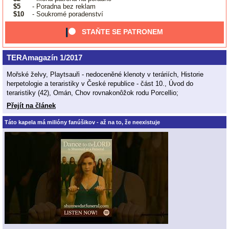
$5
- Poradna bez reklam
$10
- Soukromé poradenství
STAŇTE SE PATRONEM
TERAmagazín 1/2017
Mořské želvy, Playtsauři - nedoceněné klenoty v teráriích, Historie
herpetologie a teraristiky v České republice - část 10., Úvod do
teraristiky (42), Omán, Chov rovnakonôžok rodu Porcellio;
Přejít na článek
Táto kapela má milióny fanúšikov - až na to, že neexistuje