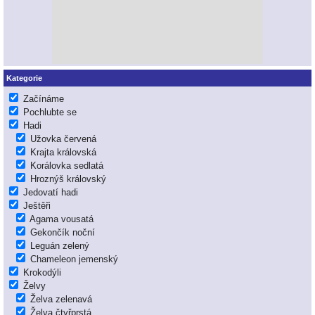
Kategorie
Začínáme
Pochlubte se
Hadi
Užovka červená
Krajta královská
Korálovka sedlatá
Hroznýš královský
Jedovatí hadi
Ještěři
Agama vousatá
Gekončík noční
Leguán zelený
Chameleon jemenský
Krokodýli
Želvy
Želva zelenavá
Želva čtyřprstá