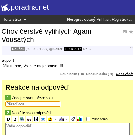
poradna.net
Neregistrovaný
Přihlásit
Registrovat
Chov čerstvě vylíhlých Agam
Vousatých
#6
Doušek
[89.103.24.xxx]
@
lucifer
,
10.09.2017
13:16
Super !
Děkuji moc, Vy jste moje spása !!!!
Souhlasím (+0)
Nesouhlasím (-0)
Odpovědět
Reakce na odpověď
1
Zadajte svou přezdívku:
2
Napište svou odpověď:
Mimo téma