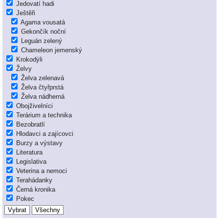
Jedovatí hadi
Ještěři
Agama vousatá
Gekončík noční
Leguán zelený
Chameleon jemenský
Krokodýli
Želvy
Želva zelenavá
Želva čtyřprstá
Želva nádherná
Obojživelníci
Terárium a technika
Bezobratlí
Hlodavci a zajícovci
Burzy a výstavy
Literatura
Legislativa
Veterina a nemoci
Terahádanky
Černá kronika
Pokec