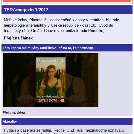
TERAmagazín 1/2017
Mořské želvy, Playtsauři - nedoceněné klenoty v teráriích, Historie
herpetologie a teraristiky v České republice - část 10., Úvod do
teraristiky (42), Omán, Chov rovnakonôžok rodu Porcellio;
Přejít na článek
Táto kapela má milióny fanúšikov - až na to, že neexistuje
Přejít na videa
Aktuality
Pytláci a pašeráci se radují. Ředitel ČIŽP ruší mezinárodně uznávaný