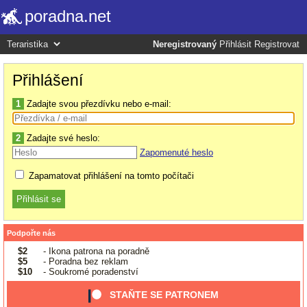
poradna.net
Neregistrovaný
Přihlásit
Registrovat
Přihlášení
1
Zadajte svou přezdívku nebo e-mail:
2
Zadajte své heslo:
Zapomenuté heslo
Zapamatovat přihlášení na tomto počítači
Podpořte nás
$2
- Ikona patrona na poradně
$5
- Poradna bez reklam
$10
- Soukromé poradenství
STAŇTE SE PATRONEM