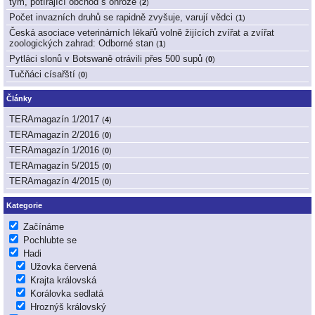
tým, potírající obchod s ohrože
(
2
)
Počet invazních druhů se rapidně zvyšuje, varují vědci
(
1
)
Česká asociace veterinárních lékařů volně žijících zvířat a zvířat
zoologických zahrad: Odborné stan
(
1
)
Pytláci slonů v Botswaně otrávili přes 500 supů
(
0
)
Tučňáci císařští
(
0
)
Články
TERAmagazín 1/2017
(
4
)
TERAmagazín 2/2016
(
0
)
TERAmagazín 1/2016
(
0
)
TERAmagazín 5/2015
(
0
)
TERAmagazín 4/2015
(
0
)
Kategorie
Začínáme
Pochlubte se
Hadi
Užovka červená
Krajta královská
Korálovka sedlatá
Hroznýš královský