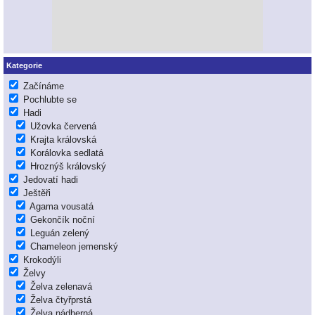
Kategorie
Začínáme
Pochlubte se
Hadi
Užovka červená
Krajta královská
Korálovka sedlatá
Hroznýš královský
Jedovatí hadi
Ještěři
Agama vousatá
Gekončík noční
Leguán zelený
Chameleon jemenský
Krokodýli
Želvy
Želva zelenavá
Želva čtyřprstá
Želva nádherná