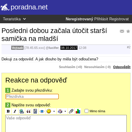
poradna.net
Neregistrovaný
Přihlásit
Registrovat
Posledni dobou začala útočit starší
samička na mladší
#2
Vojtaak
[78.45.65.xxx]
@
lucifer
,
08.10.2017
12:08
Dekuji za odpověď. A jak dlouho by měla být odloučena?
Souhlasím (+0)
Nesouhlasím (-0)
Odpovědět
Reakce na odpověď
1
Zadajte svou přezdívku:
2
Napište svou odpověď:
Mimo téma