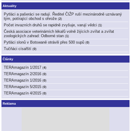
Aktuality
Pytláci a pašeráci se radují. Ředitel ČIŽP ruší mezinárodně uznávaný
tým, potírající obchod s ohrože
(
2
)
Počet invazních druhů se rapidně zvyšuje, varují vědci
(
1
)
Česká asociace veterinárních lékařů volně žijících zvířat a zvířat
zoologických zahrad: Odborné stan
(
1
)
Pytláci slonů v Botswaně otrávili přes 500 supů
(
0
)
Tučňáci císařští
(
0
)
Články
TERAmagazín 1/2017
(
4
)
TERAmagazín 2/2016
(
0
)
TERAmagazín 1/2016
(
0
)
TERAmagazín 5/2015
(
0
)
TERAmagazín 4/2015
(
0
)
Reklama