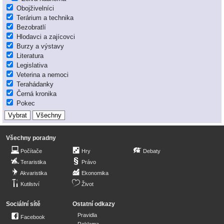
Obojživelníci
Terárium a technika
Bezobratlí
Hlodavci a zajícovci
Burzy a výstavy
Literatura
Legislativa
Veterina a nemoci
Terahádanky
Černá kronika
Pokec
Všechny poradny
Počítače
Hry
Debaty
Teraristika
Právo
Akvaristika
Ekonomika
Kutilství
Život
Sociální sítě
Ostatní odkazy
Pravidla
Facebook