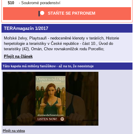
$10
- Soukromé poradenství
STAŇTE SE PATRONEM
TERAmagazín 1/2017
Mořské želvy, Playtsauři - nedoceněné klenoty v teráriích, Historie
herpetologie a teraristiky v České republice - část 10., Úvod do
teraristiky (42), Omán, Chov rovnakonôžok rodu Porcellio;
Přejít na článek
Táto kapela má milióny fanúšikov - až na to, že neexistuje
Přejít na videa