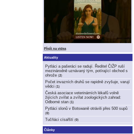
Přejít na videa
Aktuality
Pytláci a pašeráci se radují. Ředitel ČIŽP ruší
mezinárodně uznávaný tým, potírající obchod s
ohrože
(
2
)
Počet invazních druhů se rapidně zvyšuje, varují
vědci
(
1
)
Česká asociace veterinárních lékařů volně
žijících zvířat a zvířat zoologických zahrad:
Odborné stan
(
1
)
Pytláci slonů v Botswaně otrávili přes 500 supů
(
0
)
Tučňáci císařští
(
0
)
Články