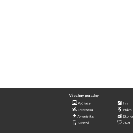
Všechny poradny
Počítače
Hry
Teraristika
Právo
Akvaristika
Ekono
Kutilství
Život