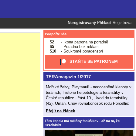
Neregistrovaný
Přihlásit
Registrovat
Podpořte nás
$2
- Ikona patrona na poradně
$5
- Poradna bez reklam
$10
- Soukromé poradenství
STAŇTE SE PATRONEM
TERAmagazín 1/2017
Mořské želvy, Playtsauři - nedoceněné klenoty v
teráriích, Historie herpetologie a teraristiky v
České republice - část 10., Úvod do teraristiky
(42), Omán, Chov rovnakonôžok rodu Porcellio;
Přejít na článek
Táto kapela má milióny fanúšikov - až na to, že
neexistuje