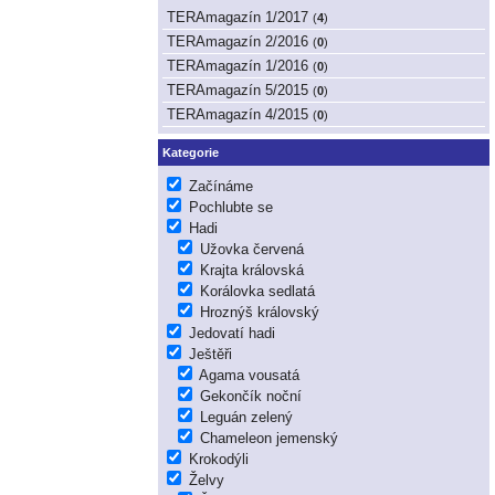
TERAmagazín 1/2017
(
4
)
TERAmagazín 2/2016
(
0
)
TERAmagazín 1/2016
(
0
)
TERAmagazín 5/2015
(
0
)
TERAmagazín 4/2015
(
0
)
Kategorie
Začínáme
Pochlubte se
Hadi
Užovka červená
Krajta královská
Korálovka sedlatá
Hroznýš královský
Jedovatí hadi
Ještěři
Agama vousatá
Gekončík noční
Leguán zelený
Chameleon jemenský
Krokodýli
Želvy