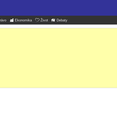
rávo
Ekonomika
Život
Debaty