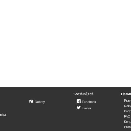
Sociální sítě
Ostat
Prav
Debaty
Facebook
Rek
Twitter
Podp
mika
FAQ
Kont
Proh