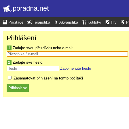
poradna.net
Počítače
Teraristika
Akvaristika
Kutilství
Hry
P
Přihlášení
1
Zadajte svou přezdívku nebo e-mail:
2
Zadajte své heslo:
Zapomenuté heslo
Zapamatovat přihlášení na tomto počítači