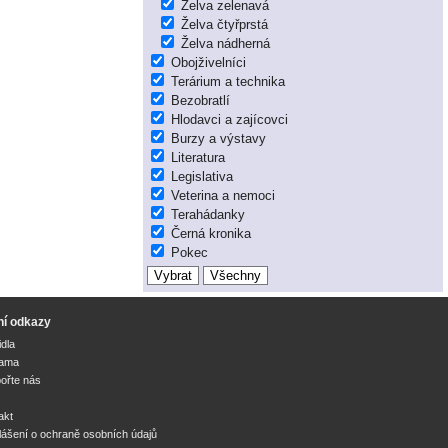
Želva zelenavá
Želva čtyřprstá
Želva nádherná
Obojživelníci
Terárium a technika
Bezobratlí
Hlodavci a zajícovci
Burzy a výstavy
Literatura
Legislativa
Veterina a nemoci
Terahádanky
Černá kronika
Pokec
ní odkazy
idla
lama
ořte nás
akt
lášení o ochraně osobních údajů