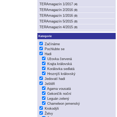
TERAmagazín 1/2017
(
4
)
TERAmagazín 2/2016
(
0
)
TERAmagazín 1/2016
(
0
)
TERAmagazín 5/2015
(
0
)
TERAmagazín 4/2015
(
0
)
Kategorie
Začínáme
Pochlubte se
Hadi
Užovka červená
Krajta královská
Korálovka sedlatá
Hroznýš královský
Jedovatí hadi
Ještěři
Agama vousatá
Gekončík noční
Leguán zelený
Chameleon jemenský
Krokodýli
Želvy