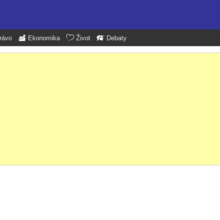
rávo
Ekonomika
Život
Debaty