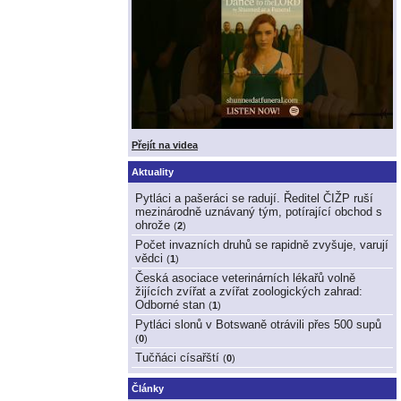
Přejít na videa
Aktuality
Pytláci a pašeráci se radují. Ředitel ČIŽP ruší
mezinárodně uznávaný tým, potírající obchod s
ohrože
(
2
)
Počet invazních druhů se rapidně zvyšuje, varují
vědci
(
1
)
Česká asociace veterinárních lékařů volně
žijících zvířat a zvířat zoologických zahrad:
Odborné stan
(
1
)
Pytláci slonů v Botswaně otrávili přes 500 supů
(
0
)
Tučňáci císařští
(
0
)
Články