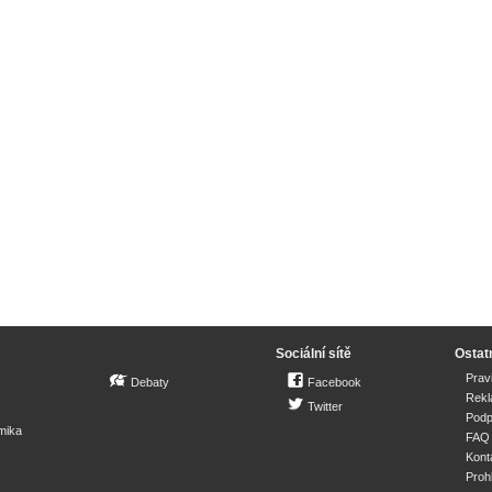
Sociální sítě
Ostat
Prav
Debaty
Facebook
Rek
Twitter
Podp
mika
FAQ
Kont
Proh