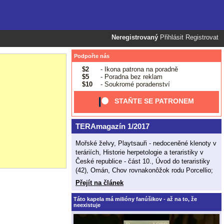
Neregistrovaný
Přihlásit
Registrovat
Podpořte nás
$2
- Ikona patrona na poradně
$5
- Poradna bez reklam
$10
- Soukromé poradenství
STAŇTE SE PATRONEM
TERAmagazín 1/2017
Mořské želvy, Playtsauři - nedoceněné klenoty v
teráriích, Historie herpetologie a teraristiky v
České republice - část 10., Úvod do teraristiky
(42), Omán, Chov rovnakonôžok rodu Porcellio;
Přejít na článek
Táto kapela má milióny fanúšikov - až na to, že
neexistuje