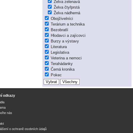
Želva zelenavá
Želva čtyřprstá
Želva nádherná
Obojživelníci
Terárium a technika
Bezobratlí
Hlodavci a zajícovci
Burzy a výstavy
Literatura
Legislativa
Veterina a nemoci
Terahádanky
Černá kronika
Pokec
ní odkazy
idla
lama
ořte nás
akt
lášení o ochraně osobních údajů