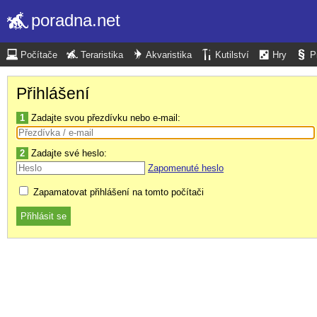
poradna.net
Počítače
Teraristika
Akvaristika
Kutilství
Hry
P
Přihlášení
1
Zadajte svou přezdívku nebo e-mail:
2
Zadajte své heslo:
Zapomenuté heslo
Zapamatovat přihlášení na tomto počítači