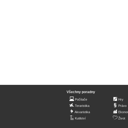
Všechny poradny
Počítače
Hry
Teraristika
Právo
Akvaristika
Ekono
Kutilství
Život