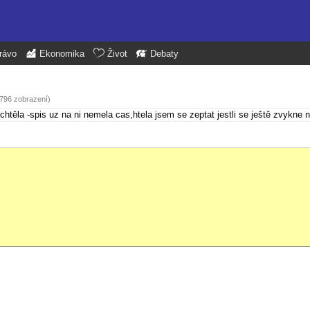
rávo
Ekonomika
Život
Debaty
1796 zobrazení)
chtěla -spis uz na ni nemela cas,htela jsem se zeptat jestli se ještě zvykne n