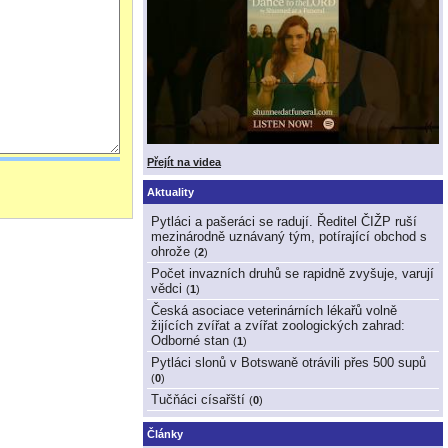
Přejít na videa
Aktuality
Pytláci a pašeráci se radují. Ředitel ČIŽP ruší
mezinárodně uznávaný tým, potírající obchod s
ohrože
(
2
)
Počet invazních druhů se rapidně zvyšuje, varují
vědci
(
1
)
Česká asociace veterinárních lékařů volně
žijících zvířat a zvířat zoologických zahrad:
Odborné stan
(
1
)
Pytláci slonů v Botswaně otrávili přes 500 supů
(
0
)
Tučňáci císařští
(
0
)
Články