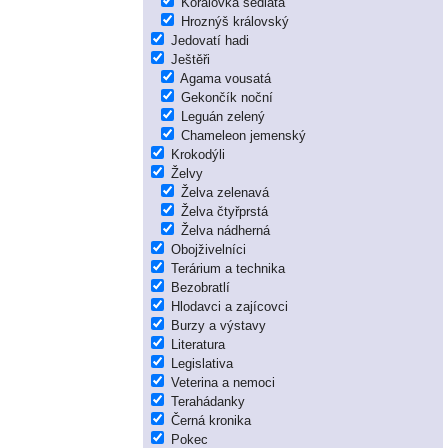
Korálovka sedlatá
Hroznýš královský
Jedovatí hadi
Ještěři
Agama vousatá
Gekončík noční
Leguán zelený
Chameleon jemenský
Krokodýli
Želvy
Želva zelenavá
Želva čtyřprstá
Želva nádherná
Obojživelníci
Terárium a technika
Bezobratlí
Hlodavci a zajícovci
Burzy a výstavy
Literatura
Legislativa
Veterina a nemoci
Terahádanky
Černá kronika
Pokec