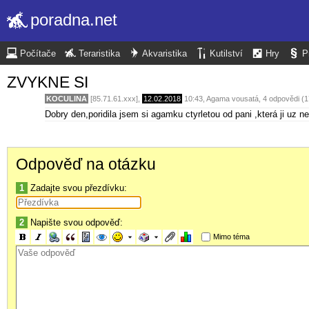
poradna.net
Počítače
Teraristika
Akvaristika
Kutilství
Hry
P
ZVYKNE SI
KOCULINA
[85.71.61.xxx],
12.02.2018
10:43
,
Agama vousatá
, 4 odpovědi (
Dobry den,poridila jsem si agamku ctyrletou od pani ,která ji uz ne
Odpověď na otázku
1
Zadajte svou přezdívku:
2
Napište svou odpověď:
Mimo téma