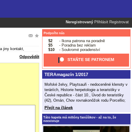
Neregistrovaný
Přihlásit
Registrovat
Podpořte nás
$2
- Ikona patrona na poradně
$5
- Poradna bez reklam
a jiny kontakt,
$10
- Soukromé poradenství
Odpovědět
STAŇTE SE PATRONEM
TERAmagazín 1/2017
Mořské želvy, Playtsauři - nedoceněné klenoty v
teráriích, Historie herpetologie a teraristiky v
České republice - část 10., Úvod do teraristiky
(42), Omán, Chov rovnakonôžok rodu Porcellio;
Přejít na článek
Táto kapela má milióny fanúšikov - až na to, že
neexistuje