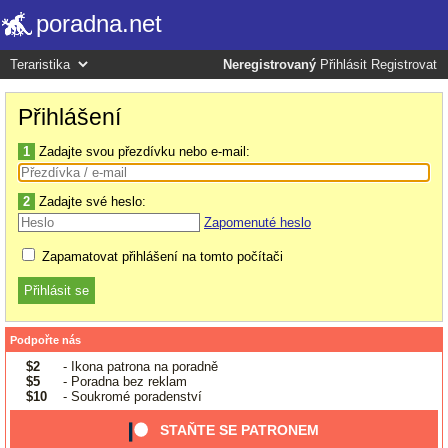
poradna.net
Neregistrovaný
Přihlásit
Registrovat
Přihlášení
1
Zadajte svou přezdívku nebo e-mail:
2
Zadajte své heslo:
Zapomenuté heslo
Zapamatovat přihlášení na tomto počítači
Podpořte nás
$2
- Ikona patrona na poradně
$5
- Poradna bez reklam
$10
- Soukromé poradenství
STAŇTE SE PATRONEM