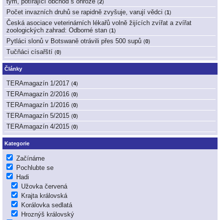
tým, potírající obchod s ohrože
(
2
)
Počet invazních druhů se rapidně zvyšuje, varují vědci
(
1
)
Česká asociace veterinárních lékařů volně žijících zvířat a zvířat
zoologických zahrad: Odborné stan
(
1
)
Pytláci slonů v Botswaně otrávili přes 500 supů
(
0
)
Tučňáci císařští
(
0
)
Články
TERAmagazín 1/2017
(
4
)
TERAmagazín 2/2016
(
0
)
TERAmagazín 1/2016
(
0
)
TERAmagazín 5/2015
(
0
)
TERAmagazín 4/2015
(
0
)
Kategorie
Začínáme
Pochlubte se
Hadi
Užovka červená
Krajta královská
Korálovka sedlatá
Hroznýš královský