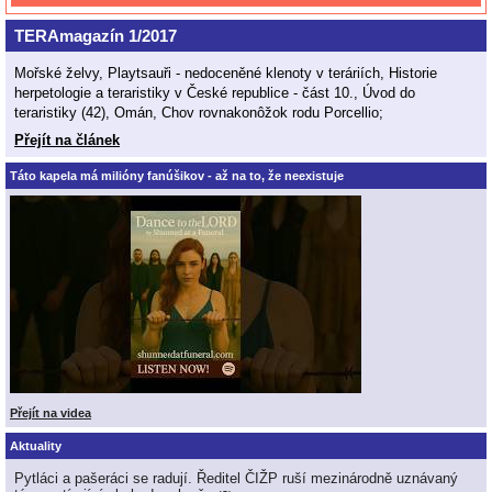
TERAmagazín 1/2017
Mořské želvy, Playtsauři - nedoceněné klenoty v teráriích, Historie
herpetologie a teraristiky v České republice - část 10., Úvod do
teraristiky (42), Omán, Chov rovnakonôžok rodu Porcellio;
Přejít na článek
Táto kapela má milióny fanúšikov - až na to, že neexistuje
Přejít na videa
Aktuality
Pytláci a pašeráci se radují. Ředitel ČIŽP ruší mezinárodně uznávaný