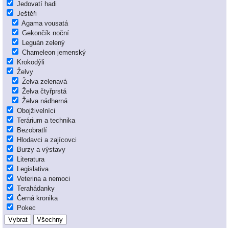
Jedovatí hadi
Ještěři
Agama vousatá
Gekončík noční
Leguán zelený
Chameleon jemenský
Krokodýli
Želvy
Želva zelenavá
Želva čtyřprstá
Želva nádherná
Obojživelníci
Terárium a technika
Bezobratlí
Hlodavci a zajícovci
Burzy a výstavy
Literatura
Legislativa
Veterina a nemoci
Terahádanky
Černá kronika
Pokec