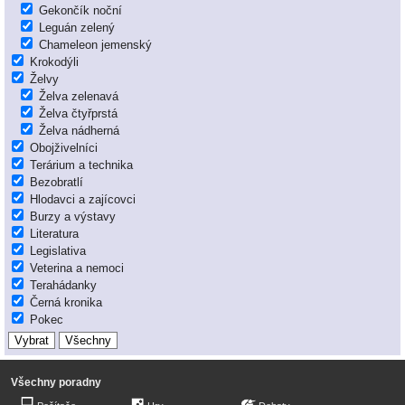
Gekončík noční
Leguán zelený
Chameleon jemenský
Krokodýli
Želvy
Želva zelenavá
Želva čtyřprstá
Želva nádherná
Obojživelníci
Terárium a technika
Bezobratlí
Hlodavci a zajícovci
Burzy a výstavy
Literatura
Legislativa
Veterina a nemoci
Terahádanky
Černá kronika
Pokec
Všechny poradny