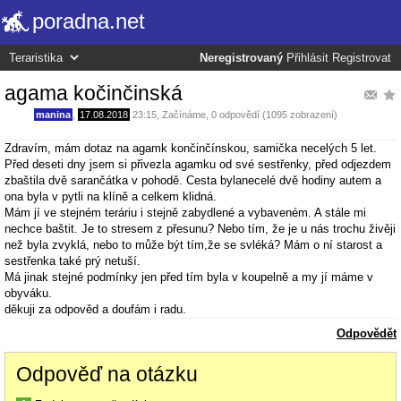
poradna.net
Neregistrovaný
Přihlásit
Registrovat
agama kočinčinská
manina
,
17.08.2018
23:15
,
Začínáme
, 0 odpovědí (1095 zobrazení)
Zdravím, mám dotaz na agamk končinčínskou, samička necelých 5 let.
Před deseti dny jsem si přivezla agamku od své sestřenky, před odjezdem
zbaštila dvě sarančátka v pohodě. Cesta bylanecelé dvě hodiny autem a
ona byla v pytli na klíně a celkem klidná.
Mám jí ve stejném teráriu i stejně zabydlené a vybaveném. A stále mi
nechce baštit. Je to stresem z přesunu? Nebo tím, že je u nás trochu živěji
než byla zvyklá, nebo to může být tím,že se svléká? Mám o ní starost a
sestřenka také prý netuší.
Má jinak stejné podmínky jen před tím byla v koupelně a my jí máme v
obyváku.
děkuji za odpověd a doufám i radu.
Odpovědět
Odpověď na otázku