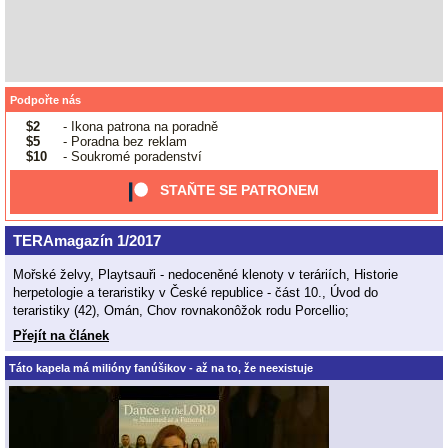
Podpořte nás
$2
- Ikona patrona na poradně
$5
- Poradna bez reklam
$10
- Soukromé poradenství
STAŇTE SE PATRONEM
TERAmagazín 1/2017
Mořské želvy, Playtsauři - nedoceněné klenoty v teráriích, Historie
herpetologie a teraristiky v České republice - část 10., Úvod do
teraristiky (42), Omán, Chov rovnakonôžok rodu Porcellio;
Přejít na článek
Táto kapela má milióny fanúšikov - až na to, že neexistuje