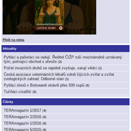
Přejít na videa
Aktuality
Pytláci a pašeráci se radují. Ředitel ČIŽP ruší mezinárodně uznávaný
tým, potírající obchod s ohrože
(
2
)
Počet invazních druhů se rapidně zvyšuje, varují vědci
(
1
)
Česká asociace veterinárních lékařů volně žijících zvířat a zvířat
zoologických zahrad: Odborné stan
(
1
)
Pytláci slonů v Botswaně otrávili přes 500 supů
(
0
)
Tučňáci císařští
(
0
)
Články
TERAmagazín 1/2017
(
4
)
TERAmagazín 2/2016
(
0
)
TERAmagazín 1/2016
(
0
)
TERAmagazín 5/2015
(
0
)