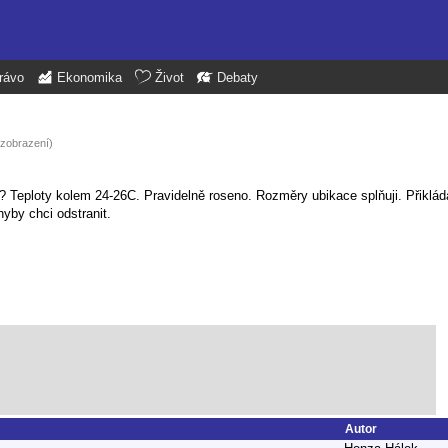
rávo
Ekonomika
Život
Debaty
 zobrazení)
 Teploty kolem 24-26C. Pravidelně roseno. Rozměry ubikace splňuji. Přiklád
yby chci odstranit.
Autor