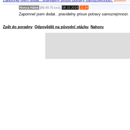
Zapomnel jsem dodat.. pravidelny prisun potravy samozrejmnost.
poslední
Honza Hálek
[86.49.75.xxx],
08.10.2018
22:34
Zapomnel jsem dodat.. pravidelny prisun potravy samozrejmnost.
Zpět do poradny
Odpovědět na původní otázku
Nahoru