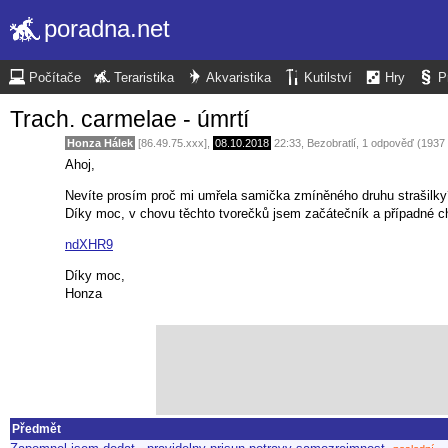
poradna.net
Počítače
Teraristika
Akvaristika
Kutilství
Hry
P
Trach. carmelae - úmrtí
Honza Hálek
[86.49.75.xxx],
08.10.2018
22:33
,
Bezobratlí
, 1 odpověď (1937
Ahoj,
Nevíte prosím proč mi umřela samička zmíněného druhu strašilky?
Díky moc, v chovu těchto tvorečků jsem začátečník a případné ch
ndXHR9
Díky moc,
Honza
Předmět