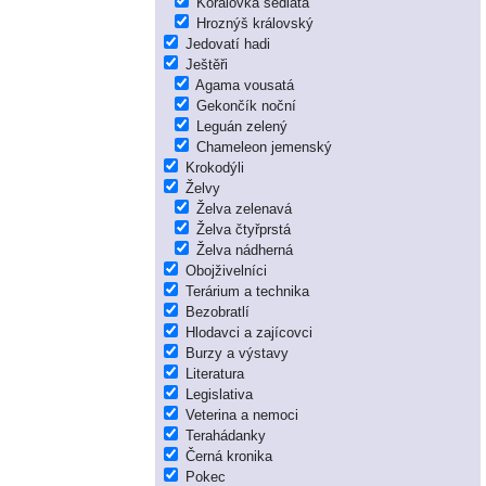
Korálovka sedlatá
Hroznýš královský
Jedovatí hadi
Ještěři
Agama vousatá
Gekončík noční
Leguán zelený
Chameleon jemenský
Krokodýli
Želvy
Želva zelenavá
Želva čtyřprstá
Želva nádherná
Obojživelníci
Terárium a technika
Bezobratlí
Hlodavci a zajícovci
Burzy a výstavy
Literatura
Legislativa
Veterina a nemoci
Terahádanky
Černá kronika
Pokec