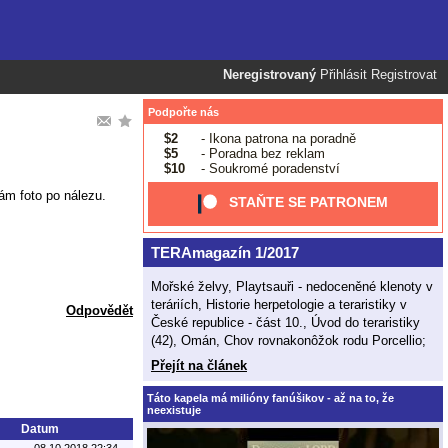
Neregistrovaný
Přihlásit
Registrovat
Podpořte nás
$2
- Ikona patrona na poradně
$5
- Poradna bez reklam
$10
- Soukromé poradenství
ám foto po nálezu.
STAŇTE SE PATRONEM
TERAmagazín 1/2017
Mořské želvy, Playtsauři - nedoceněné klenoty v
teráriích, Historie herpetologie a teraristiky v
Odpovědět
České republice - část 10., Úvod do teraristiky
(42), Omán, Chov rovnakonôžok rodu Porcellio;
Přejít na článek
Táto kapela má milióny fanúšikov - až na to, že
neexistuje
Datum
08.10.2018 22:34