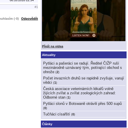
#1
uhlasím (-0)
Odpovědět
Přejít na videa
Aktuality
Pytláci a pašeráci se radují. Ředitel ČIŽP ruší
mezinárodně uznávaný tým, potírající obchod s
ohrože
(
2
)
Počet invazních druhů se rapidně zvyšuje, varují
vědci
(
1
)
Česká asociace veterinárních lékařů volně
žijících zvířat a zvířat zoologických zahrad:
Odborné stan
(
1
)
Pytláci slonů v Botswaně otrávili přes 500 supů
(
0
)
Tučňáci císařští
(
0
)
Články