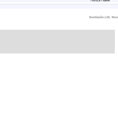
Honza Hálek
Souhlasím (+0)
Neso