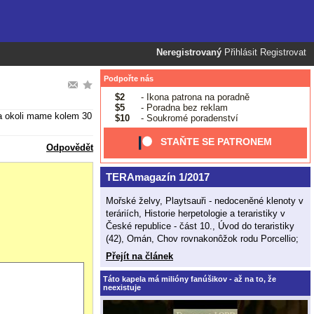
Neregistrovaný
Přihlásit
Registrovat
Podpořte nás
$2
- Ikona patrona na poradně
$5
- Poradna bez reklam
 a okoli mame kolem 30
$10
- Soukromé poradenství
STAŇTE SE PATRONEM
Odpovědět
TERAmagazín 1/2017
Mořské želvy, Playtsauři - nedoceněné klenoty v
teráriích, Historie herpetologie a teraristiky v
České republice - část 10., Úvod do teraristiky
(42), Omán, Chov rovnakonôžok rodu Porcellio;
Přejít na článek
Táto kapela má milióny fanúšikov - až na to, že
neexistuje