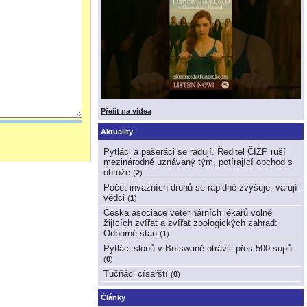
Přejít na videa
Aktuality
Pytláci a pašeráci se radují. Ředitel ČIŽP ruší
mezinárodně uznávaný tým, potírající obchod s
ohrože
(
2
)
Počet invazních druhů se rapidně zvyšuje, varují
vědci
(
1
)
Česká asociace veterinárních lékařů volně
žijících zvířat a zvířat zoologických zahrad:
Odborné stan
(
1
)
Pytláci slonů v Botswaně otrávili přes 500 supů
(
0
)
Tučňáci císařští
(
0
)
Články