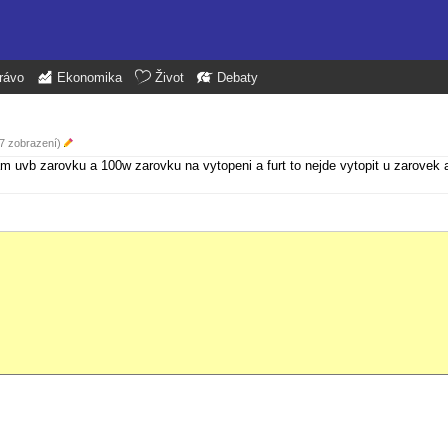
rávo
Ekonomika
Život
Debaty
87 zobrazení)
 uvb zarovku a 100w zarovku na vytopeni a furt to nejde vytopit u zarovek