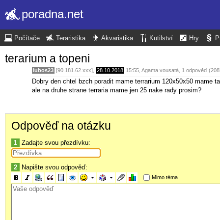
poradna.net
Počítače
Teraristika
Akvaristika
Kutilství
Hry
P
terarium a topeni
lubos23
[90.181.62.xxx],
28.10.2018
15:55
,
Agama vousatá
, 1 odpověď (20
Dobry den chtel bzch poradit mame terrarium 120x50x50 mame tam
ale na druhe strane terraria mame jen 25 nake rady prosim?
Odpověď na otázku
1
Zadajte svou přezdívku:
2
Napište svou odpověď:
Mimo téma