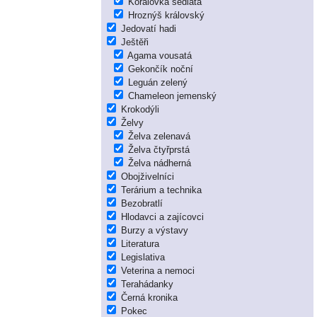
Korálovka sedlatá
Hroznýš královský
Jedovatí hadi
Ještěři
Agama vousatá
Gekončík noční
Leguán zelený
Chameleon jemenský
Krokodýli
Želvy
Želva zelenavá
Želva čtyřprstá
Želva nádherná
Obojživelníci
Terárium a technika
Bezobratlí
Hlodavci a zajícovci
Burzy a výstavy
Literatura
Legislativa
Veterina a nemoci
Terahádanky
Černá kronika
Pokec