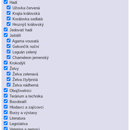
Hadi
Užovka červená
Krajta královská
Korálovka sedlatá
Hroznýš královský
Jedovatí hadi
Ještěři
Agama vousatá
Gekončík noční
Leguán zelený
Chameleon jemenský
Krokodýli
Želvy
Želva zelenavá
Želva čtyřprstá
Želva nádherná
Obojživelníci
Terárium a technika
Bezobratlí
Hlodavci a zajícovci
Burzy a výstavy
Literatura
Legislativa
Veterina a nemoci