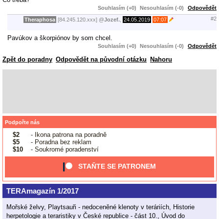
Souhlasím (+0)
Nesouhlasím (-0)
Odpovědět
#2
Theraphosa
[84.245.120.xxx]
@
Jozef.
,
24.05.2019
07:07
Pavúkov a škorpiónov by som chcel.
Souhlasím (+0)
Nesouhlasím (-0)
Odpovědět
Zpět do poradny
Odpovědět na původní otázku
Nahoru
Podpořte nás
$2
- Ikona patrona na poradně
$5
- Poradna bez reklam
$10
- Soukromé poradenství
STAŇTE SE PATRONEM
TERAmagazín 1/2017
Mořské želvy, Playtsauři - nedoceněné klenoty v teráriích, Historie
herpetologie a teraristiky v České republice - část 10., Úvod do