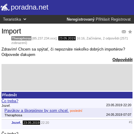
poradna.net
Neregistrovaný
Přihlásit
Registrovat
Import
Theraphosa
[85.237.234.xxx],
23.05.2019
16:16
,
Začínáme
, 2 odpovědi (2571
zobrazení)
Zdravím! Chcem sa spýtať, či nepoznáte niekoľko dobrých importérov?
Odpovede ďakujem
Odpovědět
Předmět
Čo treba?
23.05.2019 22:20
Jozef.
Pavúkov a škorpiónov by som chcel.
poslední
24.05.2019 07:07
Theraphosa
#1
Jozef.
,
23.05.2019
22:20
Čo treba?