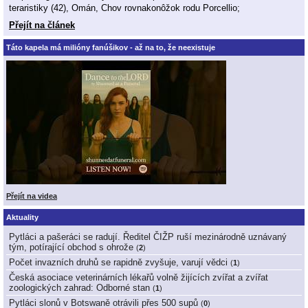
teraristiky (42), Omán, Chov rovnakonôžok rodu Porcellio;
Přejít na článek
Táto kapela má milióny fanúšikov - až na to, že neexistuje
Přejít na videa
Aktuality
Pytláci a pašeráci se radují. Ředitel ČIŽP ruší mezinárodně uznávaný
tým, potírající obchod s ohrože
(
2
)
Počet invazních druhů se rapidně zvyšuje, varují vědci
(
1
)
Česká asociace veterinárních lékařů volně žijících zvířat a zvířat
zoologických zahrad: Odborné stan
(
1
)
Pytláci slonů v Botswaně otrávili přes 500 supů
(
0
)