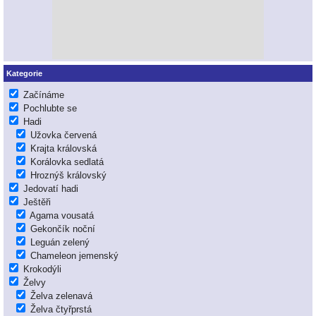
Kategorie
Začínáme
Pochlubte se
Hadi
Užovka červená
Krajta královská
Korálovka sedlatá
Hroznýš královský
Jedovatí hadi
Ještěři
Agama vousatá
Gekončík noční
Leguán zelený
Chameleon jemenský
Krokodýli
Želvy
Želva zelenavá
Želva čtyřprstá