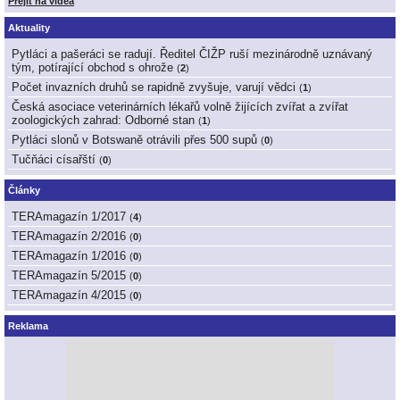
Přejít na videa
Aktuality
Pytláci a pašeráci se radují. Ředitel ČIŽP ruší mezinárodně uznávaný
tým, potírající obchod s ohrože
(
2
)
Počet invazních druhů se rapidně zvyšuje, varují vědci
(
1
)
Česká asociace veterinárních lékařů volně žijících zvířat a zvířat
zoologických zahrad: Odborné stan
(
1
)
Pytláci slonů v Botswaně otrávili přes 500 supů
(
0
)
Tučňáci císařští
(
0
)
Články
TERAmagazín 1/2017
(
4
)
TERAmagazín 2/2016
(
0
)
TERAmagazín 1/2016
(
0
)
TERAmagazín 5/2015
(
0
)
TERAmagazín 4/2015
(
0
)
Reklama