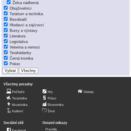
Želva nádherná
Obojživelníci
Terárium a technika
Bezobratlí
Hlodavci a zajícovci
Burzy a výstavy
Literatura
Legislativa
Veterina a nemoci
Terahádanky
Černá kronika
Pokec
Všechny poradny
Počítače
Hry
Debaty
Teraristika
Právo
Akvaristika
Ekonomika
Kutilství
Život
Sociální sítě
Ostatní odkazy
Pravidla
Facebook