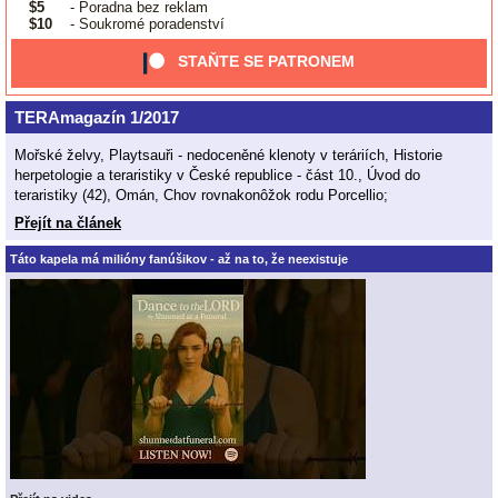
$5
- Poradna bez reklam
$10
- Soukromé poradenství
STAŇTE SE PATRONEM
TERAmagazín 1/2017
Mořské želvy, Playtsauři - nedoceněné klenoty v teráriích, Historie
herpetologie a teraristiky v České republice - část 10., Úvod do
teraristiky (42), Omán, Chov rovnakonôžok rodu Porcellio;
Přejít na článek
Táto kapela má milióny fanúšikov - až na to, že neexistuje