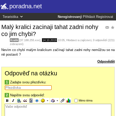
poradna.net
Neregistrovaný
Přihlásit
Registrovat
Malý kralici zacinaji tahat zadni nohy
co jim chybi?
Kralik
[37.188.255.xxx],
14.10.2019
10:05
,
Hlodavci a zajícovci
, 0 odpovědí (2211
zobrazení)
Nevím co chybí malým kralickum začínají tahat zadni nohy nemůžou se na
ně postavit ?
Odpovědět
Odpověď na otázku
1
Zadajte svou přezdívku:
2
Napište svou odpověď:
Mimo téma