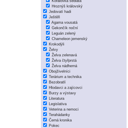
Korálovka sedlatá
Hroznýš královský
Jedovatí hadi
Ještěři
Agama vousatá
Gekončík noční
Leguán zelený
Chameleon jemenský
Krokodýli
Želvy
Želva zelenavá
Želva čtyřprstá
Želva nádherná
Obojživelníci
Terárium a technika
Bezobratlí
Hlodavci a zajícovci
Burzy a výstavy
Literatura
Legislativa
Veterina a nemoci
Terahádanky
Černá kronika
Pokec