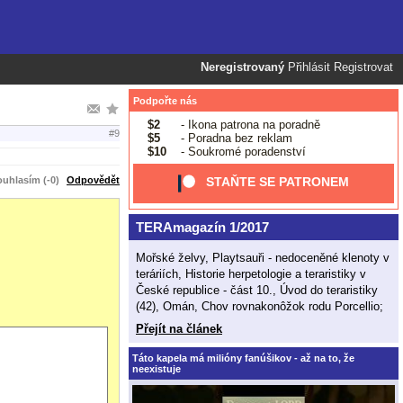
Neregistrovaný
Přihlásit
Registrovat
Podpořte nás
$2
- Ikona patrona na poradně
#9
$5
- Poradna bez reklam
$10
- Soukromé poradenství
uhlasím (-0)
Odpovědět
STAŇTE SE PATRONEM
TERAmagazín 1/2017
Mořské želvy, Playtsauři - nedoceněné klenoty v
teráriích, Historie herpetologie a teraristiky v
České republice - část 10., Úvod do teraristiky
(42), Omán, Chov rovnakonôžok rodu Porcellio;
Přejít na článek
Táto kapela má milióny fanúšikov - až na to, že
neexistuje