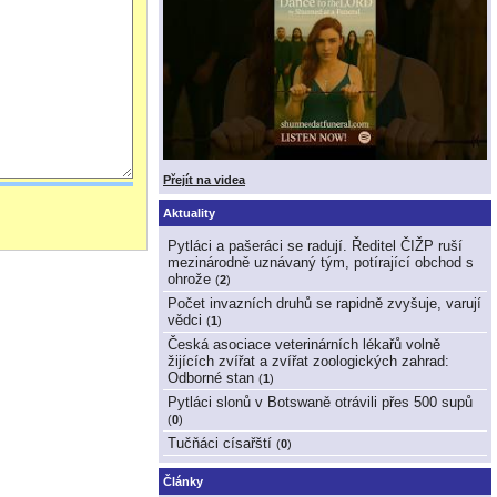
Přejít na videa
Aktuality
Pytláci a pašeráci se radují. Ředitel ČIŽP ruší
mezinárodně uznávaný tým, potírající obchod s
ohrože
(
2
)
Počet invazních druhů se rapidně zvyšuje, varují
vědci
(
1
)
Česká asociace veterinárních lékařů volně
žijících zvířat a zvířat zoologických zahrad:
Odborné stan
(
1
)
Pytláci slonů v Botswaně otrávili přes 500 supů
(
0
)
Tučňáci císařští
(
0
)
Články