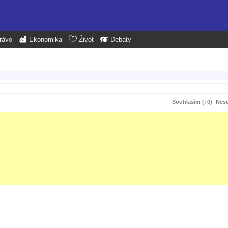
rávo
Ekonomika
Život
Debaty
Souhlasím (+0)
Neso