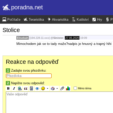
poradna.net
Počítače
Teraristika
Akvaristika
Kutilství
Hry
P
Stolice
Elisebah
[194.228.11.xxx]
@
Sinister
,
27.05.2020
19:09
Mimochodem jak se to tady maže?nadpis je hnusný a trapný hihi
Reakce na odpověď
1
Zadajte svou přezdívku:
2
Napište svou odpověď:
Mimo téma