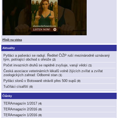
Přejít na videa
Aktuality
Pytláci a pašeráci se radují. Ředitel ČIŽP ruší mezinárodně uznávaný
tým, potírající obchod s ohrože
(
2
)
Počet invazních druhů se rapidně zvyšuje, varují vědci
(
1
)
Česká asociace veterinárních lékařů volně žijících zvířat a zvířat
zoologických zahrad: Odborné stan
(
1
)
Pytláci slonů v Botswaně otrávili přes 500 supů
(
0
)
Tučňáci císařští
(
0
)
Články
TERAmagazín 1/2017
(
4
)
TERAmagazín 2/2016
(
0
)
TERAmagazín 1/2016
(
0
)