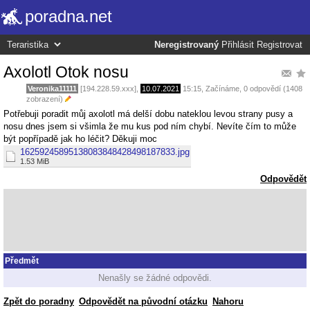
poradna.net
Neregistrovaný
Přihlásit
Registrovat
Axolotl Otok nosu
Veronika11111
[194.228.59.xxx],
10.07.2021
15:15
,
Začínáme
, 0 odpovědí (1408
zobrazení)
Potřebuji poradit můj axolotl má delší dobu nateklou levou strany pusy a
nosu dnes jsem si všimla že mu kus pod ním chybí. Nevíte čím to může
být popřípadě jak ho léčit? Děkuji moc
16259245895138083848428498187833.jpg
1.53 MiB
Odpovědět
Předmět
Nenašly se žádné odpovědi.
Zpět do poradny
Odpovědět na původní otázku
Nahoru