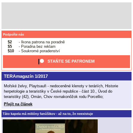
Podpořte nás
$2
- Ikona patrona na poradně
$5
- Poradna bez reklam
$10
- Soukromé poradenství
STAŇTE SE PATRONEM
TERAmagazín 1/2017
Mořské želvy, Playtsauři - nedoceněné klenoty v teráriích, Historie
herpetologie a teraristiky v České republice - část 10., Úvod do
teraristiky (42), Omán, Chov rovnakonôžok rodu Porcellio;
Přejít na článek
Táto kapela má milióny fanúšikov - až na to, že neexistuje