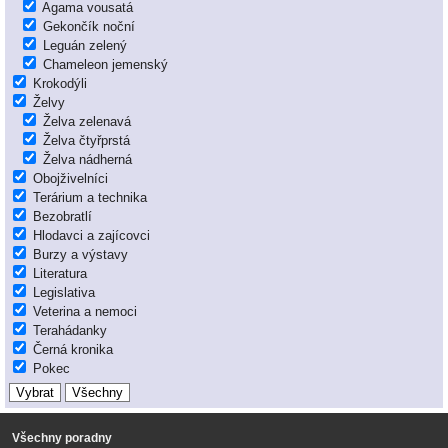
Agama vousatá
Gekončík noční
Leguán zelený
Chameleon jemenský
Krokodýli
Želvy
Želva zelenavá
Želva čtyřprstá
Želva nádherná
Obojživelníci
Terárium a technika
Bezobratlí
Hlodavci a zajícovci
Burzy a výstavy
Literatura
Legislativa
Veterina a nemoci
Terahádanky
Černá kronika
Pokec
Všechny poradny