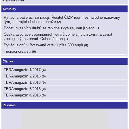
Přejít na videa
Aktuality
Pytláci a pašeráci se radují. Ředitel ČIŽP ruší mezinárodně uznávaný
tým, potírající obchod s ohrože
(
2
)
Počet invazních druhů se rapidně zvyšuje, varují vědci
(
1
)
Česká asociace veterinárních lékařů volně žijících zvířat a zvířat
zoologických zahrad: Odborné stan
(
1
)
Pytláci slonů v Botswaně otrávili přes 500 supů
(
0
)
Tučňáci císařští
(
0
)
Články
TERAmagazín 1/2017
(
4
)
TERAmagazín 2/2016
(
0
)
TERAmagazín 1/2016
(
0
)
TERAmagazín 5/2015
(
0
)
TERAmagazín 4/2015
(
0
)
Reklama