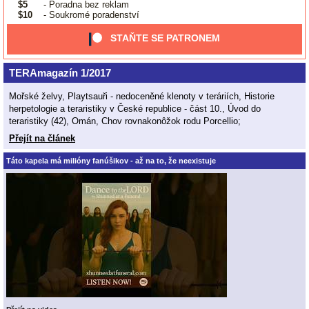
$5
- Poradna bez reklam
$10
- Soukromé poradenství
STAŇTE SE PATRONEM
TERAmagazín 1/2017
Mořské želvy, Playtsauři - nedoceněné klenoty v teráriích, Historie
herpetologie a teraristiky v České republice - část 10., Úvod do
teraristiky (42), Omán, Chov rovnakonôžok rodu Porcellio;
Přejít na článek
Táto kapela má milióny fanúšikov - až na to, že neexistuje