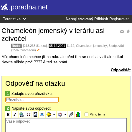
poradna.net
Neregistrovaný
Přihlásit
Registrovat
Chameleón jemenský v teráriu asi
zdivočel
Rudof
[213.235.81.xxx],
05.12.2021
11:12
,
Chameleon jemenský
, 3 odpovědi
(2507 zobrazení)
Můj chameleón nechce jít na ruku ale před tím se nechal vzít ale utíkal .
Nevíte někdo proč ???? A teď se brání
Odpovědět
Odpověď na otázku
1
Zadajte svou přezdívku:
2
Napište svou odpověď:
Mimo téma