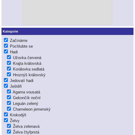
Kategorie
Začínáme
Pochlubte se
Hadi
Užovka červená
Krajta královská
Korálovka sedlatá
Hroznýš královský
Jedovatí hadi
Ještěři
Agama vousatá
Gekončík noční
Leguán zelený
Chameleon jemenský
Krokodýli
Želvy
Želva zelenavá
Želva čtyřprstá