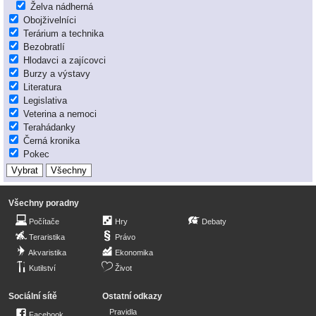
Želva nádherná
Obojživelníci
Terárium a technika
Bezobratlí
Hlodavci a zajícovci
Burzy a výstavy
Literatura
Legislativa
Veterina a nemoci
Terahádanky
Černá kronika
Pokec
Všechny poradny
Počítače
Hry
Debaty
Teraristika
Právo
Akvaristika
Ekonomika
Kutilství
Život
Sociální sítě
Ostatní odkazy
Pravidla
Facebook