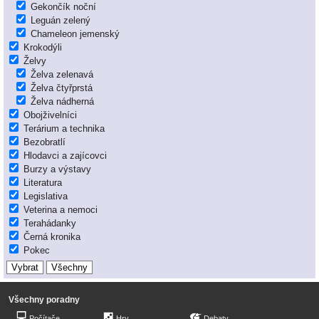
Gekončík noční
Leguán zelený
Chameleon jemenský
Krokodýli
Želvy
Želva zelenavá
Želva čtyřprstá
Želva nádherná
Obojživelníci
Terárium a technika
Bezobratlí
Hlodavci a zajícovci
Burzy a výstavy
Literatura
Legislativa
Veterina a nemoci
Terahádanky
Černá kronika
Pokec
Všechny poradny
Počítače
Hry
Debaty