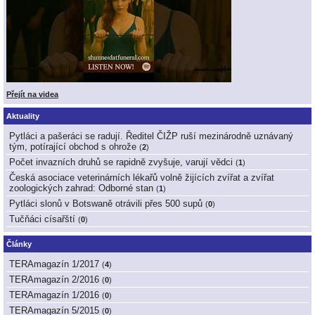
Přejít na videa
Aktuality
Pytláci a pašeráci se radují. Ředitel ČIŽP ruší mezinárodně uznávaný
tým, potírající obchod s ohrože
(
2
)
Počet invazních druhů se rapidně zvyšuje, varují vědci
(
1
)
Česká asociace veterinárních lékařů volně žijících zvířat a zvířat
zoologických zahrad: Odborné stan
(
1
)
Pytláci slonů v Botswaně otrávili přes 500 supů
(
0
)
Tučňáci císařští
(
0
)
Články
TERAmagazín 1/2017
(
4
)
TERAmagazín 2/2016
(
0
)
TERAmagazín 1/2016
(
0
)
TERAmagazín 5/2015
(
0
)