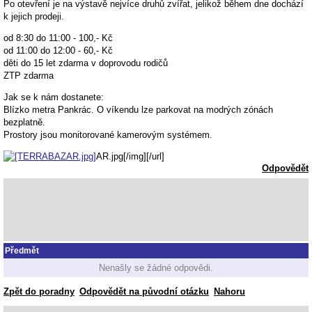
Po otevření je na výstavě nejvíce druhů zvířat, jelikož během dne dochází
k jejich prodeji.
od 8:30 do 11:00 - 100,- Kč
od 11:00 do 12:00 - 60,- Kč
děti do 15 let zdarma v doprovodu rodičů
ZTP zdarma
Jak se k nám dostanete:
Blízko metra Pankrác. O víkendu lze parkovat na modrých zónách
bezplatně.
Prostory jsou monitorované kamerovým systémem.
AR.jpg[/img][/url]
Odpovědět
Předmět
Nenašly se žádné odpovědi.
Zpět do poradny
Odpovědět na původní otázku
Nahoru