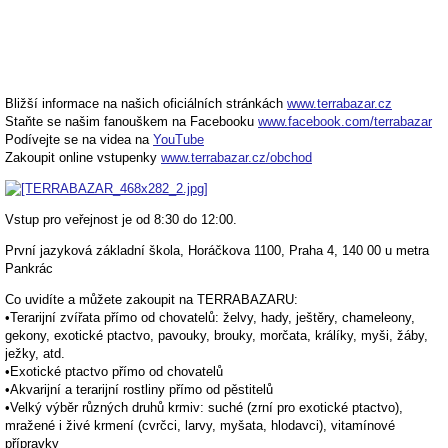
Bližší informace na našich oficiálních stránkách
www.terrabazar.cz
Staňte se našim fanouškem na Facebooku
www.facebook.com/terrabazar
Podívejte se na videa na
YouTube
Zakoupit online vstupenky
www.terrabazar.cz/obchod
Vstup pro veřejnost je od 8:30 do 12:00.
První jazyková základní škola, Horáčkova 1100, Praha 4, 140 00 u metra
Pankrác
Co uvidíte a můžete zakoupit na TERRABAZARU:
•Terarijní zvířata přímo od chovatelů: želvy, hady, ještěry, chameleony,
gekony, exotické ptactvo, pavouky, brouky, morčata, králíky, myši, žáby,
ježky, atd.
•Exotické ptactvo přímo od chovatelů
•Akvarijní a terarijní rostliny přímo od pěstitelů
•Velký výběr různých druhů krmiv: suché (zrní pro exotické ptactvo),
mražené i živé krmení (cvrčci, larvy, myšata, hlodavci), vitamínové
přípravky