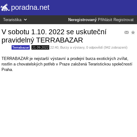
poradna.net
Neregistrovaný
Přihlásit
Registrovat
V sobotu 1.10. 2022 se uskuteční
pravidelný TERRABAZAR
Terrabazar
,
21.09.2022
22:40
,
Burzy a výstavy
, 0 odpovědí (942 zobrazení)
TERRABAZAR je nejstarší výstavní a prodejní burza exotických zvířat,
rostlin a chovatelských potřeb v Praze založená Teraristickou společností
Praha.