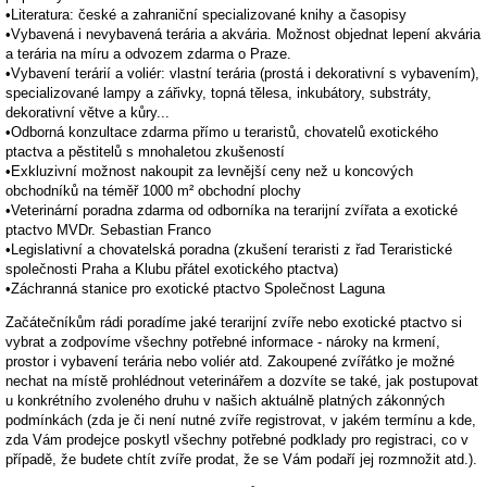
•Literatura: české a zahraniční specializované knihy a časopisy
•Vybavená i nevybavená terária a akvária. Možnost objednat lepení akvária
a terária na míru a odvozem zdarma o Praze.
•Vybavení terárií a voliér: vlastní terária (prostá i dekorativní s vybavením),
specializované lampy a zářivky, topná tělesa, inkubátory, substráty,
dekorativní větve a kůry...
•Odborná konzultace zdarma přímo u teraristů, chovatelů exotického
ptactva a pěstitelů s mnohaletou zkušeností
•Exkluzivní možnost nakoupit za levnější ceny než u koncových
obchodníků na téměř 1000 m² obchodní plochy
•Veterinární poradna zdarma od odborníka na terarijní zvířata a exotické
ptactvo MVDr. Sebastian Franco
•Legislativní a chovatelská poradna (zkušení teraristi z řad Teraristické
společnosti Praha a Klubu přátel exotického ptactva)
•Záchranná stanice pro exotické ptactvo Společnost Laguna
Začátečníkům rádi poradíme jaké terarijní zvíře nebo exotické ptactvo si
vybrat a zodpovíme všechny potřebné informace - nároky na krmení,
prostor i vybavení terária nebo voliér atd. Zakoupené zvířátko je možné
nechat na místě prohlédnout veterinářem a dozvíte se také, jak postupovat
u konkrétního zvoleného druhu v našich aktuálně platných zákonných
podmínkách (zda je či není nutné zvíře registrovat, v jakém termínu a kde,
zda Vám prodejce poskytl všechny potřebné podklady pro registraci, co v
případě, že budete chtít zvíře prodat, že se Vám podaří jej rozmnožit atd.).