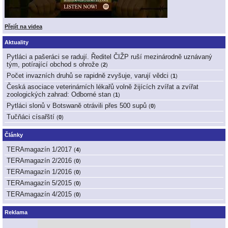
Přejít na videa
Aktuality
Pytláci a pašeráci se radují. Ředitel ČIŽP ruší mezinárodně uznávaný
tým, potírající obchod s ohrože
(
2
)
Počet invazních druhů se rapidně zvyšuje, varují vědci
(
1
)
Česká asociace veterinárních lékařů volně žijících zvířat a zvířat
zoologických zahrad: Odborné stan
(
1
)
Pytláci slonů v Botswaně otrávili přes 500 supů
(
0
)
Tučňáci císařští
(
0
)
Články
TERAmagazín 1/2017
(
4
)
TERAmagazín 2/2016
(
0
)
TERAmagazín 1/2016
(
0
)
TERAmagazín 5/2015
(
0
)
TERAmagazín 4/2015
(
0
)
Reklama