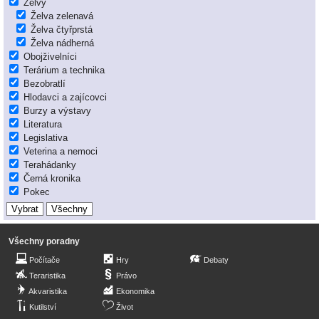
Želvy
Želva zelenavá
Želva čtyřprstá
Želva nádherná
Obojživelníci
Terárium a technika
Bezobratlí
Hlodavci a zajícovci
Burzy a výstavy
Literatura
Legislativa
Veterina a nemoci
Terahádanky
Černá kronika
Pokec
Všechny poradny
Počítače
Hry
Debaty
Teraristika
Právo
Akvaristika
Ekonomika
Kutilství
Život