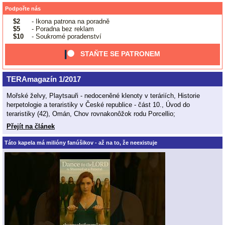
Podpořte nás
$2
- Ikona patrona na poradně
$5
- Poradna bez reklam
$10
- Soukromé poradenství
STAŇTE SE PATRONEM
TERAmagazín 1/2017
Mořské želvy, Playtsauři - nedoceněné klenoty v teráriích, Historie
herpetologie a teraristiky v České republice - část 10., Úvod do
teraristiky (42), Omán, Chov rovnakonôžok rodu Porcellio;
Přejít na článek
Táto kapela má milióny fanúšikov - až na to, že neexistuje