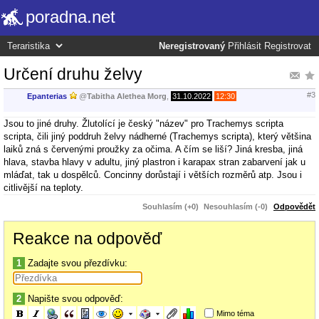
poradna.net
Neregistrovaný
Přihlásit
Registrovat
Určení druhu želvy
#3
Epanterias
@
Tabitha Alethea Morg
,
31.10.2022
12:30
Jsou to jiné druhy. Žlutolící je český "název" pro Trachemys scripta
scripta, čili jiný poddruh želvy nádherné (Trachemys scripta), který většina
laiků zná s červenými proužky za očima. A čím se liší? Jiná kresba, jiná
hlava, stavba hlavy v adultu, jiný plastron i karapax stran zabarvení jak u
mláďat, tak u dospělců. Concinny dorůstají i větších rozměrů atp. Jsou i
citlivější na teploty.
Souhlasím (+0)
Nesouhlasím (-0)
Odpovědět
Reakce na odpověď
1
Zadajte svou přezdívku:
2
Napište svou odpověď:
Mimo téma