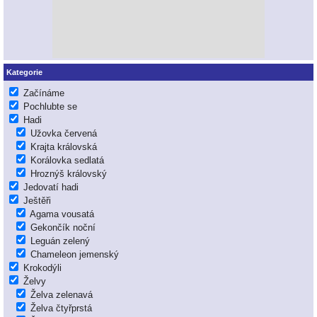
Kategorie
Začínáme
Pochlubte se
Hadi
Užovka červená
Krajta královská
Korálovka sedlatá
Hroznýš královský
Jedovatí hadi
Ještěři
Agama vousatá
Gekončík noční
Leguán zelený
Chameleon jemenský
Krokodýli
Želvy
Želva zelenavá
Želva čtyřprstá