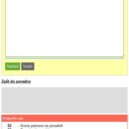
Zpět do poradny
Podpořte nás
$2
- Ikona patrona na poradně