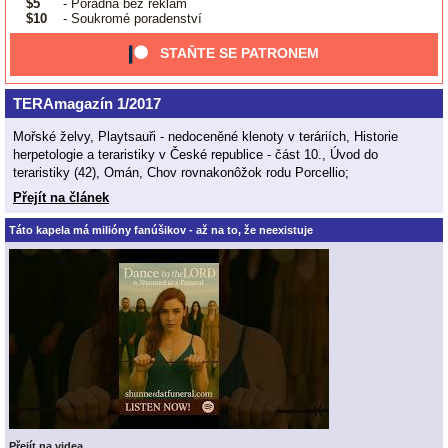
$5
- Poradna bez reklam
$10
- Soukromé poradenství
STAŇTE SE PATRONEM
TERAmagazín 1/2017
Mořské želvy, Playtsauři - nedoceněné klenoty v teráriích, Historie
herpetologie a teraristiky v České republice - část 10., Úvod do
teraristiky (42), Omán, Chov rovnakonôžok rodu Porcellio;
Přejít na článek
Táto kapela má milióny fanúšikov - až na to, že neexistuje
Přejít na videa