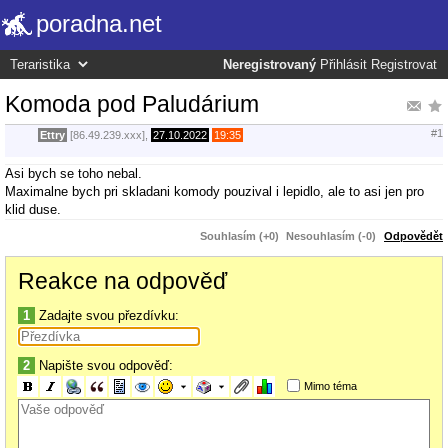
poradna.net
Neregistrovaný
Přihlásit
Registrovat
Komoda pod Paludárium
#1
Ettry
[86.49.239.xxx],
27.10.2022
19:35
Asi bych se toho nebal.
Maximalne bych pri skladani komody pouzival i lepidlo, ale to asi jen pro
klid duse.
Souhlasím (+0)
Nesouhlasím (-0)
Odpovědět
Reakce na odpověď
1
Zadajte svou přezdívku:
2
Napište svou odpověď:
Mimo téma