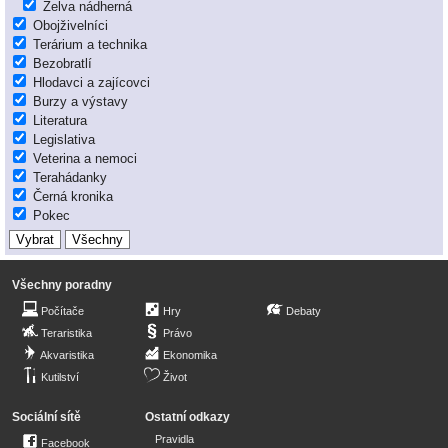
Želva nádherná
Obojživelníci
Terárium a technika
Bezobratlí
Hlodavci a zajícovci
Burzy a výstavy
Literatura
Legislativa
Veterina a nemoci
Terahádanky
Černá kronika
Pokec
Všechny poradny
Počítače
Hry
Debaty
Teraristika
Právo
Akvaristika
Ekonomika
Kutilství
Život
Sociální sítě
Ostatní odkazy
Pravidla
Facebook