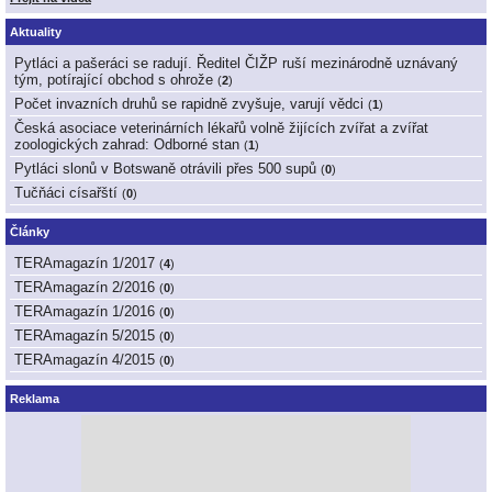
Aktuality
Pytláci a pašeráci se radují. Ředitel ČIŽP ruší mezinárodně uznávaný
tým, potírající obchod s ohrože
(
2
)
Počet invazních druhů se rapidně zvyšuje, varují vědci
(
1
)
Česká asociace veterinárních lékařů volně žijících zvířat a zvířat
zoologických zahrad: Odborné stan
(
1
)
Pytláci slonů v Botswaně otrávili přes 500 supů
(
0
)
Tučňáci císařští
(
0
)
Články
TERAmagazín 1/2017
(
4
)
TERAmagazín 2/2016
(
0
)
TERAmagazín 1/2016
(
0
)
TERAmagazín 5/2015
(
0
)
TERAmagazín 4/2015
(
0
)
Reklama