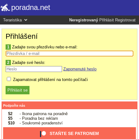
poradna.net
Neregistrovaný
Přihlásit
Registrovat
Přihlášení
1
Zadajte svou přezdívku nebo e-mail:
2
Zadajte své heslo:
Zapomenuté heslo
Zapamatovat přihlášení na tomto počítači
Podpořte nás
$2
- Ikona patrona na poradně
$5
- Poradna bez reklam
$10
- Soukromé poradenství
STAŇTE SE PATRONEM