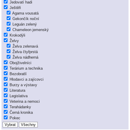
Jedovatí hadi
Ještěři
Agama vousatá
Gekončík noční
Leguán zelený
Chameleon jemenský
Krokodýli
Želvy
Želva zelenavá
Želva čtyřprstá
Želva nádherná
Obojživelníci
Terárium a technika
Bezobratlí
Hlodavci a zajícovci
Burzy a výstavy
Literatura
Legislativa
Veterina a nemoci
Terahádanky
Černá kronika
Pokec