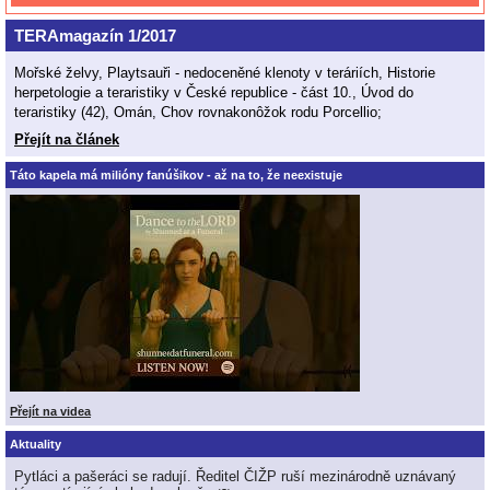
TERAmagazín 1/2017
Mořské želvy, Playtsauři - nedoceněné klenoty v teráriích, Historie
herpetologie a teraristiky v České republice - část 10., Úvod do
teraristiky (42), Omán, Chov rovnakonôžok rodu Porcellio;
Přejít na článek
Táto kapela má milióny fanúšikov - až na to, že neexistuje
Přejít na videa
Aktuality
Pytláci a pašeráci se radují. Ředitel ČIŽP ruší mezinárodně uznávaný