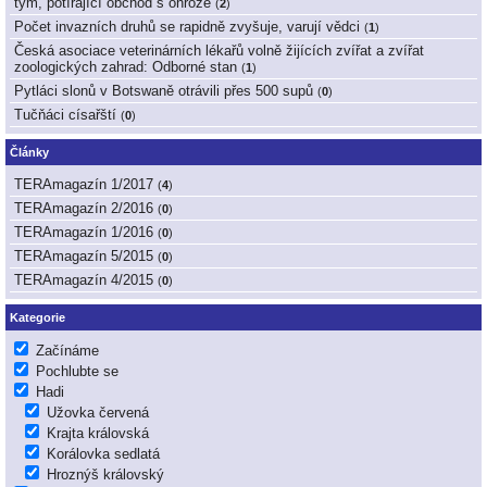
tým, potírající obchod s ohrože
(
2
)
Počet invazních druhů se rapidně zvyšuje, varují vědci
(
1
)
Česká asociace veterinárních lékařů volně žijících zvířat a zvířat
zoologických zahrad: Odborné stan
(
1
)
Pytláci slonů v Botswaně otrávili přes 500 supů
(
0
)
Tučňáci císařští
(
0
)
Články
TERAmagazín 1/2017
(
4
)
TERAmagazín 2/2016
(
0
)
TERAmagazín 1/2016
(
0
)
TERAmagazín 5/2015
(
0
)
TERAmagazín 4/2015
(
0
)
Kategorie
Začínáme
Pochlubte se
Hadi
Užovka červená
Krajta královská
Korálovka sedlatá
Hroznýš královský