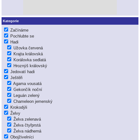
Kategorie
Začínáme
Pochlubte se
Hadi
Užovka červená
Krajta královská
Korálovka sedlatá
Hroznýš královský
Jedovatí hadi
Ještěři
Agama vousatá
Gekončík noční
Leguán zelený
Chameleon jemenský
Krokodýli
Želvy
Želva zelenavá
Želva čtyřprstá
Želva nádherná
Obojživelníci