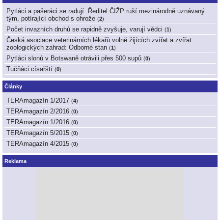
Pytláci a pašeráci se radují. Ředitel ČIŽP ruší mezinárodně uznávaný
tým, potírající obchod s ohrože
(
2
)
Počet invazních druhů se rapidně zvyšuje, varují vědci
(
1
)
Česká asociace veterinárních lékařů volně žijících zvířat a zvířat
zoologických zahrad: Odborné stan
(
1
)
Pytláci slonů v Botswaně otrávili přes 500 supů
(
0
)
Tučňáci císařští
(
0
)
Články
TERAmagazín 1/2017
(
4
)
TERAmagazín 2/2016
(
0
)
TERAmagazín 1/2016
(
0
)
TERAmagazín 5/2015
(
0
)
TERAmagazín 4/2015
(
0
)
Reklama