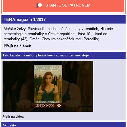
STAŇTE SE PATRONEM
TERAmagazín 1/2017
Mořské želvy, Playtsauři - nedoceněné klenoty v teráriích, Historie
herpetologie a teraristiky v České republice - část 10., Úvod do
teraristiky (42), Omán, Chov rovnakonôžok rodu Porcellio;
Přejít na článek
Táto kapela má milióny fanúšikov - až na to, že neexistuje
Přejít na videa
Aktuality