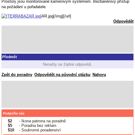
Prostory jsou monitorované kamerovým systémem. Bezbariérový přístup
na požádání u pořadatele.
AR.jpg[/img][/url]
Odpovědět
Předmět
Nenašly se žádné odpovědi.
Zpět do poradny
Odpovědět na původní otázku
Nahoru
Podpořte nás
$2
- Ikona patrona na poradně
$5
- Poradna bez reklam
$10
- Soukromé poradenství