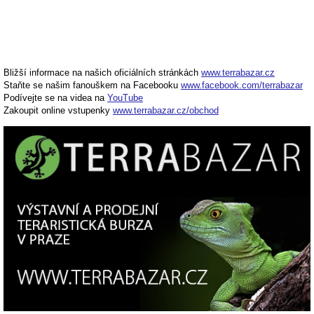
Bližší informace na našich oficiálních stránkách
www.terrabazar.cz
Staňte se našim fanouškem na Facebooku
www.facebook.com/terrabazar
Podívejte se na videa na
YouTube
Zakoupit online vstupenky
www.terrabazar.cz/obchod