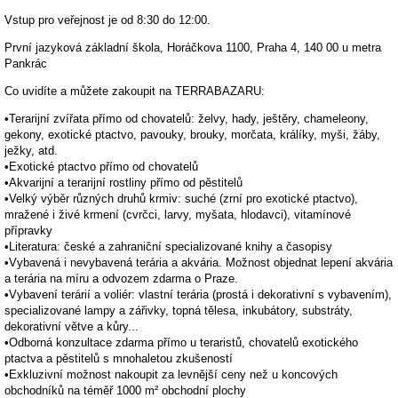
Vstup pro veřejnost je od 8:30 do 12:00.
První jazyková základní škola, Horáčkova 1100, Praha 4, 140 00 u metra
Pankrác
Co uvidíte a můžete zakoupit na TERRABAZARU:
•Terarijní zvířata přímo od chovatelů: želvy, hady, ještěry, chameleony,
gekony, exotické ptactvo, pavouky, brouky, morčata, králíky, myši, žáby,
ježky, atd.
•Exotické ptactvo přímo od chovatelů
•Akvarijní a terarijní rostliny přímo od pěstitelů
•Velký výběr různých druhů krmiv: suché (zrní pro exotické ptactvo),
mražené i živé krmení (cvrčci, larvy, myšata, hlodavci), vitamínové
přípravky
•Literatura: české a zahraniční specializované knihy a časopisy
•Vybavená i nevybavená terária a akvária. Možnost objednat lepení akvária
a terária na míru a odvozem zdarma o Praze.
•Vybavení terárií a voliér: vlastní terária (prostá i dekorativní s vybavením),
specializované lampy a zářivky, topná tělesa, inkubátory, substráty,
dekorativní větve a kůry...
•Odborná konzultace zdarma přímo u teraristů, chovatelů exotického
ptactva a pěstitelů s mnohaletou zkušeností
•Exkluzivní možnost nakoupit za levnější ceny než u koncových
obchodníků na téměř 1000 m² obchodní plochy