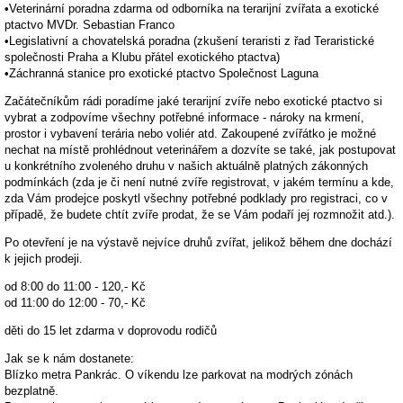
•Veterinární poradna zdarma od odborníka na terarijní zvířata a exotické
ptactvo MVDr. Sebastian Franco
•Legislativní a chovatelská poradna (zkušení teraristi z řad Teraristické
společnosti Praha a Klubu přátel exotického ptactva)
•Záchranná stanice pro exotické ptactvo Společnost Laguna
Začátečníkům rádi poradíme jaké terarijní zvíře nebo exotické ptactvo si
vybrat a zodpovíme všechny potřebné informace - nároky na krmení,
prostor i vybavení terária nebo voliér atd. Zakoupené zvířátko je možné
nechat na místě prohlédnout veterinářem a dozvíte se také, jak postupovat
u konkrétního zvoleného druhu v našich aktuálně platných zákonných
podmínkách (zda je či není nutné zvíře registrovat, v jakém termínu a kde,
zda Vám prodejce poskytl všechny potřebné podklady pro registraci, co v
případě, že budete chtít zvíře prodat, že se Vám podaří jej rozmnožit atd.).
Po otevření je na výstavě nejvíce druhů zvířat, jelikož během dne dochází
k jejich prodeji.
od 8:00 do 11:00 - 120,- Kč
od 11:00 do 12:00 - 70,- Kč
děti do 15 let zdarma v doprovodu rodičů
Jak se k nám dostanete:
Blízko metra Pankrác. O víkendu lze parkovat na modrých zónách
bezplatně.