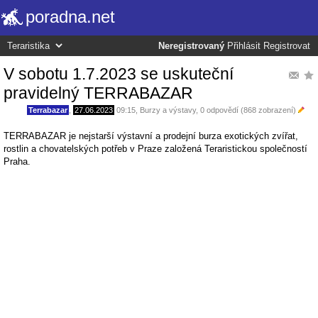
poradna.net
Neregistrovaný
Přihlásit
Registrovat
V sobotu 1.7.2023 se uskuteční
pravidelný TERRABAZAR
Terrabazar
,
27.06.2023
09:15
,
Burzy a výstavy
, 0 odpovědí (868 zobrazení)
TERRABAZAR je nejstarší výstavní a prodejní burza exotických zvířat,
rostlin a chovatelských potřeb v Praze založená Teraristickou společností
Praha.