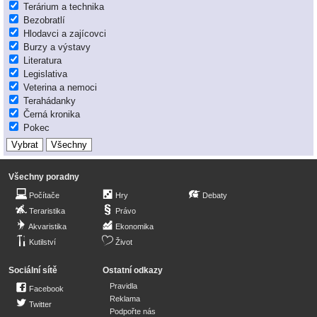
Terárium a technika
Bezobratlí
Hlodavci a zajícovci
Burzy a výstavy
Literatura
Legislativa
Veterina a nemoci
Terahádanky
Černá kronika
Pokec
Všechny poradny
Počítače
Hry
Debaty
Teraristika
Právo
Akvaristika
Ekonomika
Kutilství
Život
Sociální sítě
Ostatní odkazy
Pravidla
Facebook
Reklama
Twitter
Podpořte nás