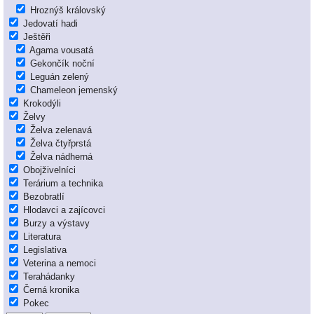
Hroznýš královský
Jedovatí hadi
Ještěři
Agama vousatá
Gekončík noční
Leguán zelený
Chameleon jemenský
Krokodýli
Želvy
Želva zelenavá
Želva čtyřprstá
Želva nádherná
Obojživelníci
Terárium a technika
Bezobratlí
Hlodavci a zajícovci
Burzy a výstavy
Literatura
Legislativa
Veterina a nemoci
Terahádanky
Černá kronika
Pokec