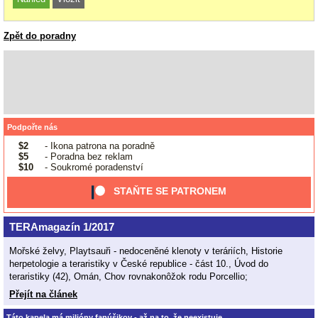
Zpět do poradny
Podpořte nás
$2
- Ikona patrona na poradně
$5
- Poradna bez reklam
$10
- Soukromé poradenství
STAŇTE SE PATRONEM
TERAmagazín 1/2017
Mořské želvy, Playtsauři - nedoceněné klenoty v teráriích, Historie
herpetologie a teraristiky v České republice - část 10., Úvod do
teraristiky (42), Omán, Chov rovnakonôžok rodu Porcellio;
Přejít na článek
Táto kapela má milióny fanúšikov - až na to, že neexistuje