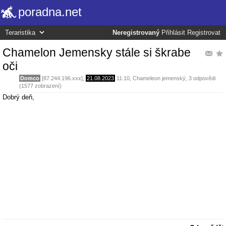
poradna.net
Neregistrovaný
Přihlásit
Registrovat
Chamelon Jemensky stále si škrabe
oči
Domco
[87.244.196.xxx],
21.08.2023
11:10
,
Chameleon jemenský
, 3 odpovědi
(1577 zobrazení)
Dobrý deň,