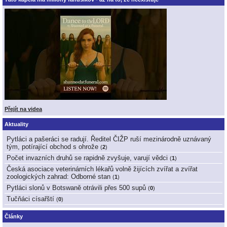
Přejít na videa
Aktuality
Pytláci a pašeráci se radují. Ředitel ČIŽP ruší mezinárodně uznávaný
tým, potírající obchod s ohrože
(
2
)
Počet invazních druhů se rapidně zvyšuje, varují vědci
(
1
)
Česká asociace veterinárních lékařů volně žijících zvířat a zvířat
zoologických zahrad: Odborné stan
(
1
)
Pytláci slonů v Botswaně otrávili přes 500 supů
(
0
)
Tučňáci císařští
(
0
)
Články