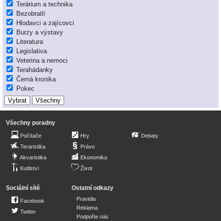
Terárium a technika
Bezobratlí
Hlodavci a zajícovci
Burzy a výstavy
Literatura
Legislativa
Veterina a nemoci
Terahádanky
Černá kronika
Pokec
Všechny poradny
Počítače
Hry
Debaty
Teraristika
Právo
Akvaristika
Ekonomika
Kutilství
Život
Sociální sítě
Ostatní odkazy
Pravidla
Facebook
Reklama
Twitter
Podpořte nás