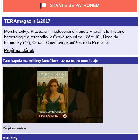
STAŇTE SE PATRONEM
TERAmagazín 1/2017
Mořské želvy, Playtsauři - nedoceněné klenoty v teráriích, Historie
herpetologie a teraristiky v České republice - část 10., Úvod do
teraristiky (42), Omán, Chov rovnakonôžok rodu Porcellio;
Přejít na článek
Táto kapela má milióny fanúšikov - až na to, že neexistuje
Přejít na videa
Aktuality