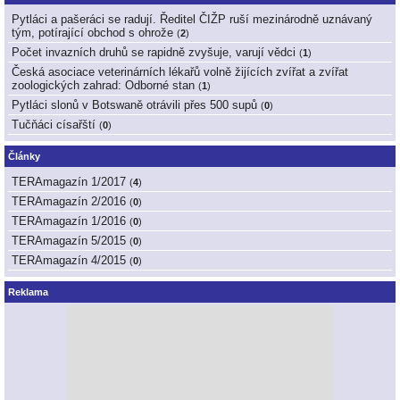
Pytláci a pašeráci se radují. Ředitel ČIŽP ruší mezinárodně uznávaný
tým, potírající obchod s ohrože
(
2
)
Počet invazních druhů se rapidně zvyšuje, varují vědci
(
1
)
Česká asociace veterinárních lékařů volně žijících zvířat a zvířat
zoologických zahrad: Odborné stan
(
1
)
Pytláci slonů v Botswaně otrávili přes 500 supů
(
0
)
Tučňáci císařští
(
0
)
Články
TERAmagazín 1/2017
(
4
)
TERAmagazín 2/2016
(
0
)
TERAmagazín 1/2016
(
0
)
TERAmagazín 5/2015
(
0
)
TERAmagazín 4/2015
(
0
)
Reklama