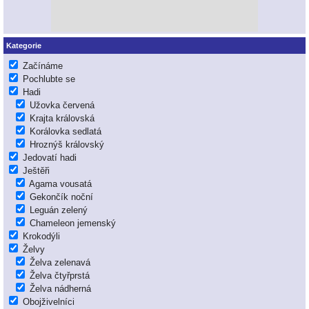
Kategorie
Začínáme
Pochlubte se
Hadi
Užovka červená
Krajta královská
Korálovka sedlatá
Hroznýš královský
Jedovatí hadi
Ještěři
Agama vousatá
Gekončík noční
Leguán zelený
Chameleon jemenský
Krokodýli
Želvy
Želva zelenavá
Želva čtyřprstá
Želva nádherná
Obojživelníci