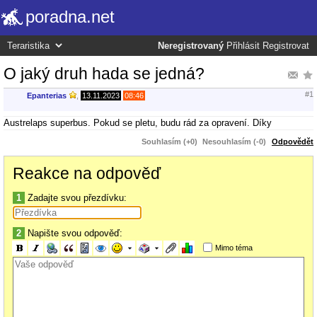
poradna.net
Neregistrovaný
Přihlásit
Registrovat
O jaký druh hada se jedná?
#1
Epanterias
,
13.11.2023
08:46
Austrelaps superbus. Pokud se pletu, budu rád za opravení. Díky
Souhlasím (+0)
Nesouhlasím (-0)
Odpovědět
Reakce na odpověď
1
Zadajte svou přezdívku:
2
Napište svou odpověď:
Mimo téma