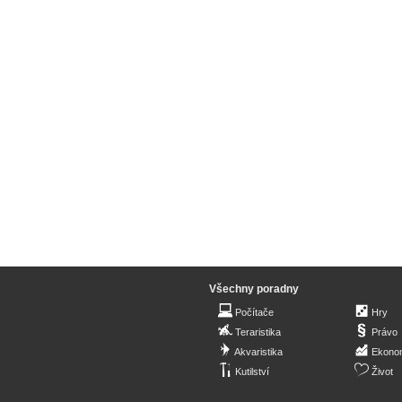
Všechny poradny
Počítače
Hry
Teraristika
Právo
Akvaristika
Ekono
Kutilství
Život