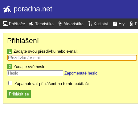
poradna.net
Počítače
Teraristika
Akvaristika
Kutilství
Hry
P
Přihlášení
1
Zadajte svou přezdívku nebo e-mail:
2
Zadajte své heslo:
Zapomenuté heslo
Zapamatovat přihlášení na tomto počítači