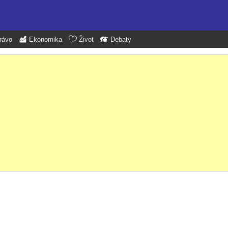
rávo
Ekonomika
Život
Debaty