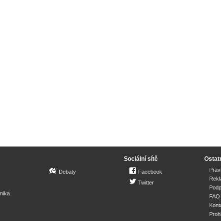
Sociální sítě
Ostat
Prav
Debaty
Facebook
Rek
Twitter
Podp
mika
FAQ
Kont
Proh