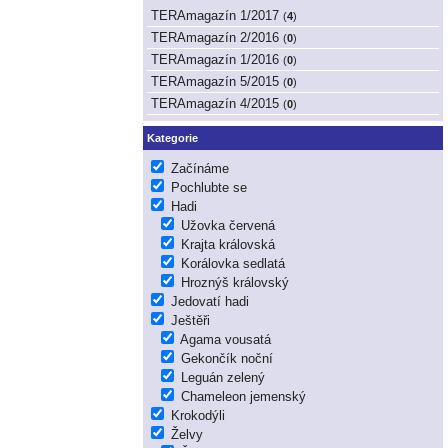
TERAmagazín 1/2017
(
4
)
TERAmagazín 2/2016
(
0
)
TERAmagazín 1/2016
(
0
)
TERAmagazín 5/2015
(
0
)
TERAmagazín 4/2015
(
0
)
Kategorie
Začínáme
Pochlubte se
Hadi
Užovka červená
Krajta královská
Korálovka sedlatá
Hroznýš královský
Jedovatí hadi
Ještěři
Agama vousatá
Gekončík noční
Leguán zelený
Chameleon jemenský
Krokodýli
Želvy