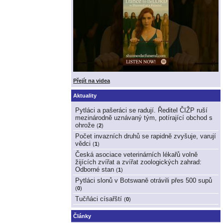
Přejít na videa
Aktuality
Pytláci a pašeráci se radují. Ředitel ČIŽP ruší
mezinárodně uznávaný tým, potírající obchod s
ohrože
(
2
)
Počet invazních druhů se rapidně zvyšuje, varují
vědci
(
1
)
Česká asociace veterinárních lékařů volně
žijících zvířat a zvířat zoologických zahrad:
Odborné stan
(
1
)
Pytláci slonů v Botswaně otrávili přes 500 supů
(
0
)
Tučňáci císařští
(
0
)
Články