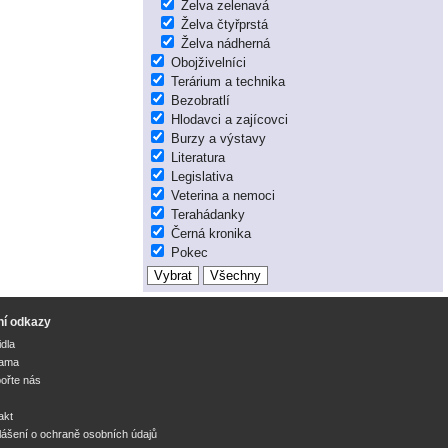
Želva zelenavá
Želva čtyřprstá
Želva nádherná
Obojživelníci
Terárium a technika
Bezobratlí
Hlodavci a zajícovci
Burzy a výstavy
Literatura
Legislativa
Veterina a nemoci
Terahádanky
Černá kronika
Pokec
ní odkazy
idla
lama
ořte nás
akt
lášení o ochraně osobních údajů