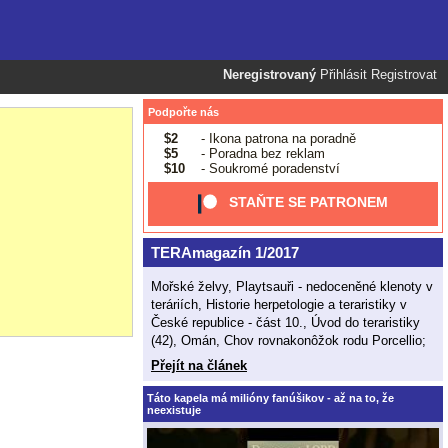
Neregistrovaný
Přihlásit
Registrovat
Podpořte nás
$2
- Ikona patrona na poradně
$5
- Poradna bez reklam
$10
- Soukromé poradenství
STAŇTE SE PATRONEM
TERAmagazín 1/2017
Mořské želvy, Playtsauři - nedoceněné klenoty v
teráriích, Historie herpetologie a teraristiky v
České republice - část 10., Úvod do teraristiky
(42), Omán, Chov rovnakonôžok rodu Porcellio;
Přejít na článek
Táto kapela má milióny fanúšikov - až na to, že
neexistuje