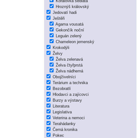
Korálovka sedlatá
Hroznýš královský
Jedovatí hadi
Ještěři
Agama vousatá
Gekončík noční
Leguán zelený
Chameleon jemenský
Krokodýli
Želvy
Želva zelenavá
Želva čtyřprstá
Želva nádherná
Obojživelníci
Terárium a technika
Bezobratlí
Hlodavci a zajícovci
Burzy a výstavy
Literatura
Legislativa
Veterina a nemoci
Terahádanky
Černá kronika
Pokec