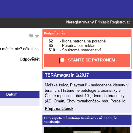
Neregistrovaný
Přihlásit
Registrovat
Podpořte nás
$2
- Ikona patrona na poradně
$5
- Poradna bez reklam
o měsíci nic? děkuji za
$10
- Soukromé poradenství
Odpovědět
STAŇTE SE PATRONEM
TERAmagazín 1/2017
Mořské želvy, Playtsauři - nedoceněné klenoty v
teráriích, Historie herpetologie a teraristiky v
Datum
České republice - část 10., Úvod do teraristiky
(42), Omán, Chov rovnakonôžok rodu Porcellio;
Přejít na článek
Táto kapela má milióny fanúšikov - až na to, že
neexistuje