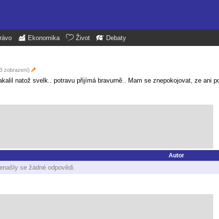
rávo
Ekonomika
Život
Debaty
53 zobrazení)
kalil natož svelk.. potravu přijímá bravurně.. Mam se znepokojovat, ze ani p
Autor
enašly se žádné odpovědi.