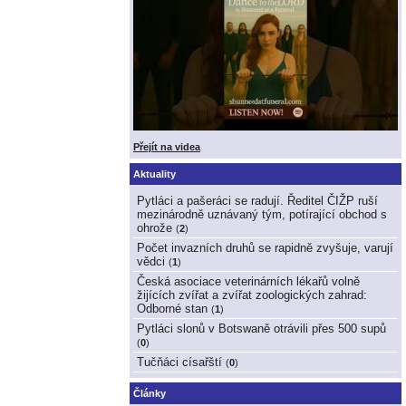
Přejít na videa
Aktuality
Pytláci a pašeráci se radují. Ředitel ČIŽP ruší
mezinárodně uznávaný tým, potírající obchod s
ohrože
(
2
)
Počet invazních druhů se rapidně zvyšuje, varují
vědci
(
1
)
Česká asociace veterinárních lékařů volně
žijících zvířat a zvířat zoologických zahrad:
Odborné stan
(
1
)
Pytláci slonů v Botswaně otrávili přes 500 supů
(
0
)
Tučňáci císařští
(
0
)
Články