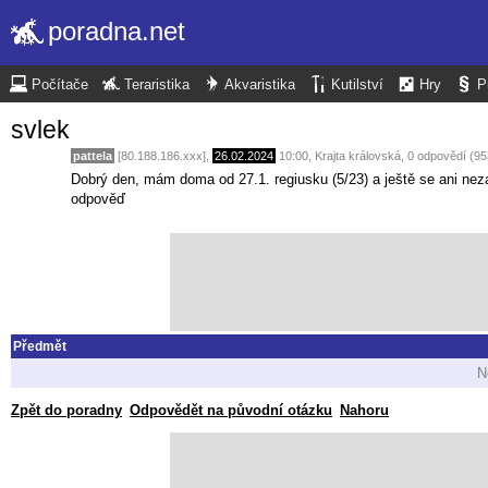
poradna.net
Počítače
Teraristika
Akvaristika
Kutilství
Hry
P
svlek
pattela
[80.188.186.xxx],
26.02.2024
10:00
,
Krajta královská
, 0 odpovědí (9
Dobrý den, mám doma od 27.1. regiusku (5/23) a ještě se ani neza
odpověď
Předmět
N
Zpět do poradny
Odpovědět na původní otázku
Nahoru