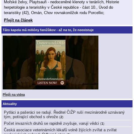
Mořské želvy, Playtsauři - nedoceněné klenoty v teráriích, Historie
herpetologie a teraristiky v České republice - část 10., Úvod do
teraristiky (42), Omán, Chov rovnakonôžok rodu Porcellio;
Přejít na článek
Táto kapela má milióny fanúšikov - až na to, že neexistuje
Přejít na videa
Aktuality
Pytláci a pašeráci se radují. Ředitel ČIŽP ruší mezinárodně uznávaný
tým, potírající obchod s ohrože
(
2
)
Počet invazních druhů se rapidně zvyšuje, varují vědci
(
1
)
Česká asociace veterinárních lékařů volně žijících zvířat a zvířat