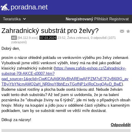
poradna.net
Neregistrovaný
Přihlásit
Registrovat
Zahradnický substrát pro želvy?
AE
[94.112.9.xxx],
07.03.2024
23:52
,
Želva zelenavá
, 0 odpovědí (1071
zobrazení)
Dobrý den,
prosím o názor ohledně pokladu ve venkovním výběhu pro želvy zelenavé.
Vybudovali jsme větší venkovní výběh, který má na dně jako podklad
klasický zahradnický substrát (
https://www.zafido-eshop.cz/Zahradnicky-
substrat-70l-AKCE-d3007.htm?
gad_source=1&gclid=CjwKCAiA6KWvBhAREiwAFPZM7sE7F2yB60IG_av
TByiYbYNcmAMQ2aH_NR0noY8bhEzxTGofNP1xIRoCtxgQAvD_BwE
).
Budeme sázet rostliny a plocha bude osetá trávou atd. Nebude želvám
vadit tento druh substrátu? Až teď jsem si uvědomila, že je na balení
poznámka že "obsahuje živiny na 6 týdnů", jde mi tedy o případných obsah
hnojiv. Misky na koupání a jídlo jsou v oddělené části výběhu s kamenitým
podkladem, tam by se substrát neměl ve větší míře dostávat.
Děkuji za názory!
Odpovědět