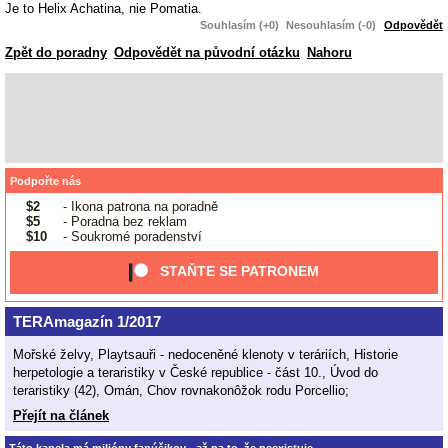
Je to Helix Achatina, nie Pomatia.
Souhlasím (+0)
Nesouhlasím (-0)
Odpovědět
Zpět do poradny
Odpovědět na původní otázku
Nahoru
Podpořte nás
$2
- Ikona patrona na poradně
$5
- Poradna bez reklam
$10
- Soukromé poradenství
STAŇTE SE PATRONEM
TERAmagazín 1/2017
Mořské želvy, Playtsauři - nedoceněné klenoty v teráriích, Historie
herpetologie a teraristiky v České republice - část 10., Úvod do
teraristiky (42), Omán, Chov rovnakonôžok rodu Porcellio;
Přejít na článek