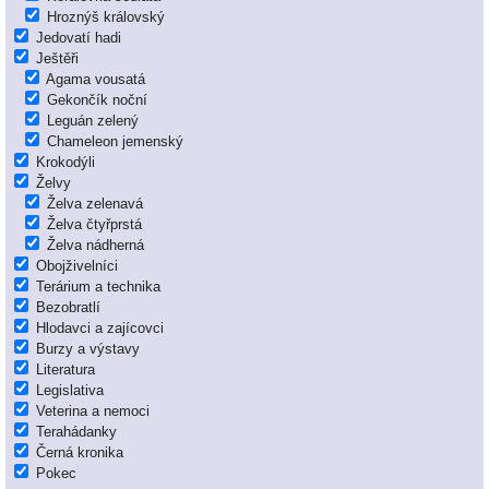
Hroznýš královský
Jedovatí hadi
Ještěři
Agama vousatá
Gekončík noční
Leguán zelený
Chameleon jemenský
Krokodýli
Želvy
Želva zelenavá
Želva čtyřprstá
Želva nádherná
Obojživelníci
Terárium a technika
Bezobratlí
Hlodavci a zajícovci
Burzy a výstavy
Literatura
Legislativa
Veterina a nemoci
Terahádanky
Černá kronika
Pokec