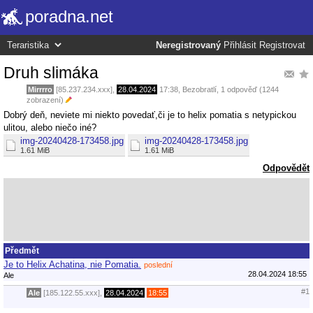
poradna.net
Neregistrovaný
Přihlásit
Registrovat
Druh slimáka
Mirrrro
[85.237.234.xxx],
28.04.2024
17:38
,
Bezobratlí
, 1 odpověď (1244
zobrazení)
Dobrý deň, neviete mi niekto povedať,či je to helix pomatia s netypickou
ulitou, alebo niečo iné?
img-20240428-173458.jpg
img-20240428-173458.jpg
1.61 MiB
1.61 MiB
Odpovědět
Předmět
Je to Helix Achatina, nie Pomatia.
poslední
28.04.2024 18:55
Ale
#1
Ale
[185.122.55.xxx],
28.04.2024
18:55