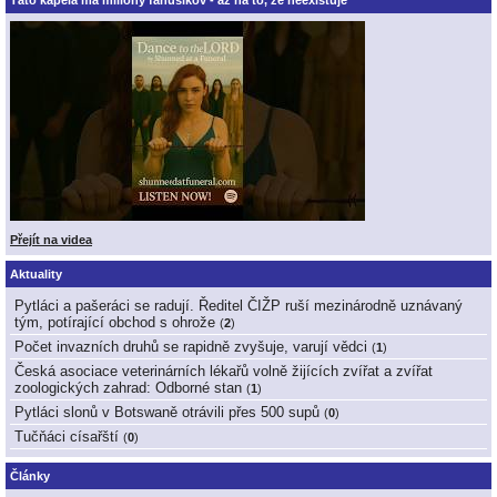
Táto kapela má milióny fanúšikov - až na to, že neexistuje
Přejít na videa
Aktuality
Pytláci a pašeráci se radují. Ředitel ČIŽP ruší mezinárodně uznávaný
tým, potírající obchod s ohrože
(
2
)
Počet invazních druhů se rapidně zvyšuje, varují vědci
(
1
)
Česká asociace veterinárních lékařů volně žijících zvířat a zvířat
zoologických zahrad: Odborné stan
(
1
)
Pytláci slonů v Botswaně otrávili přes 500 supů
(
0
)
Tučňáci císařští
(
0
)
Články