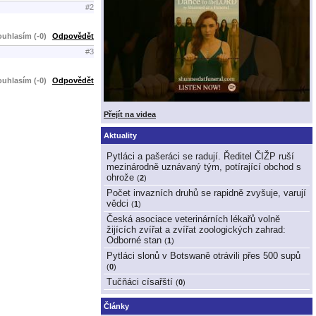
#2
uhlasím (-0)
Odpovědět
#3
uhlasím (-0)
Odpovědět
Přejít na videa
Aktuality
Pytláci a pašeráci se radují. Ředitel ČIŽP ruší
mezinárodně uznávaný tým, potírající obchod s
ohrože
(
2
)
Počet invazních druhů se rapidně zvyšuje, varují
vědci
(
1
)
Česká asociace veterinárních lékařů volně
žijících zvířat a zvířat zoologických zahrad:
Odborné stan
(
1
)
Pytláci slonů v Botswaně otrávili přes 500 supů
(
0
)
Tučňáci císařští
(
0
)
Články