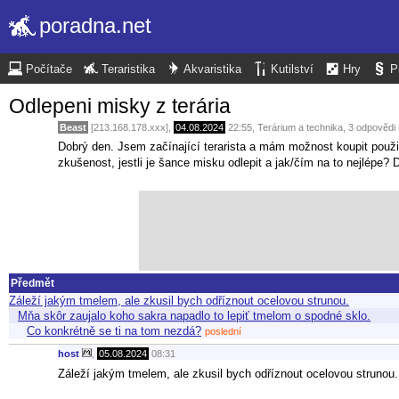
poradna.net
Počítače
Teraristika
Akvaristika
Kutilství
Hry
P
Odlepeni misky z terária
Beast
[213.168.178.xxx],
04.08.2024
22:55
,
Terárium a technika
, 3 odpovědi
Dobrý den. Jsem začínající terarista a mám možnost koupit použi
zkušenost, jestli je šance misku odlepit a jak/čím na to nejlépe? D
Předmět
Záleží jakým tmelem, ale zkusil bych odříznout ocelovou strunou.
Mňa skôr zaujalo koho sakra napadlo to lepiť tmelom o spodné sklo.
Co konkrétně se ti na tom nezdá?
poslední
host
,
05.08.2024
08:31
Záleží jakým tmelem, ale zkusil bych odříznout ocelovou strunou.