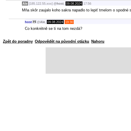
Ale
[185.122.55.xxx]
@
host
,
09.08.2024
17:56
Mňa skôr zaujalo koho sakra napadlo to lepiť tmelom o spodné s
host
@
Ale
,
09.08.2024
19:30
Co konkrétně se ti na tom nezdá?
Zpět do poradny
Odpovědět na původní otázku
Nahoru