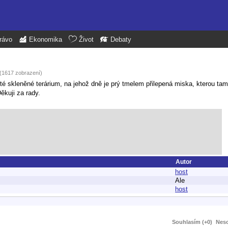
rávo
Ekonomika
Život
Debaty
 (1617 zobrazení)
té skleněné terárium, na jehož dně je prý tmelem přilepená miska, kterou ta
ěkuji za rady.
Autor
host
Ale
host
Souhlasím (+0)
Neso