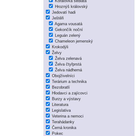
Korálovka sedlatá
Hroznýš královský
Jedovatí hadi
Ještěři
Agama vousatá
Gekončík noční
Leguán zelený
Chameleon jemenský
Krokodýli
Želvy
Želva zelenavá
Želva čtyřprstá
Želva nádherná
Obojživelníci
Terárium a technika
Bezobratlí
Hlodavci a zajícovci
Burzy a výstavy
Literatura
Legislativa
Veterina a nemoci
Terahádanky
Černá kronika
Pokec