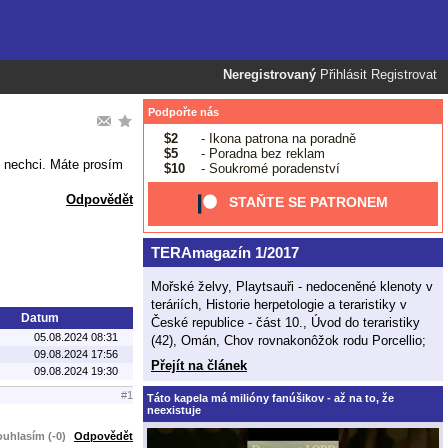
Neregistrovaný
Přihlásit
Registrovat
Podpořte nás
$2
- Ikona patrona na poradně
$5
- Poradna bez reklam
m nechci. Máte prosím
$10
- Soukromé poradenství
Odpovědět
STAŇTE SE PATRONEM
TERAmagazín 1/2017
Mořské želvy, Playtsauři - nedoceněné klenoty v
teráriích, Historie herpetologie a teraristiky v
Datum
České republice - část 10., Úvod do teraristiky
05.08.2024 08:31
(42), Omán, Chov rovnakonôžok rodu Porcellio;
09.08.2024 17:56
Přejít na článek
09.08.2024 19:30
#1
Táto kapela má milióny fanúšikov - až na to, že
neexistuje
uhlasím (-0)
Odpovědět