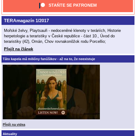
STAŇTE SE PATRONEM
TERAmagazín 1/2017
Mořské želvy, Playtsauři - nedoceněné klenoty v teráriích, Historie
herpetologie a teraristiky v České republice - část 10., Úvod do
teraristiky (42), Omán, Chov rovnakonôžok rodu Porcellio;
Přejít na článek
Táto kapela má milióny fanúšikov - až na to, že neexistuje
Přejít na videa
Aktuality