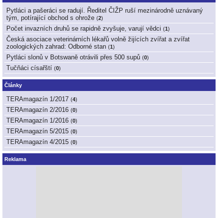
Pytláci a pašeráci se radují. Ředitel ČIŽP ruší mezinárodně uznávaný
tým, potírající obchod s ohrože
(
2
)
Počet invazních druhů se rapidně zvyšuje, varují vědci
(
1
)
Česká asociace veterinárních lékařů volně žijících zvířat a zvířat
zoologických zahrad: Odborné stan
(
1
)
Pytláci slonů v Botswaně otrávili přes 500 supů
(
0
)
Tučňáci císařští
(
0
)
Články
TERAmagazín 1/2017
(
4
)
TERAmagazín 2/2016
(
0
)
TERAmagazín 1/2016
(
0
)
TERAmagazín 5/2015
(
0
)
TERAmagazín 4/2015
(
0
)
Reklama