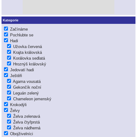
Kategorie
Začínáme
Pochlubte se
Hadi
Užovka červená
Krajta královská
Korálovka sedlatá
Hroznýš královský
Jedovatí hadi
Ještěři
Agama vousatá
Gekončík noční
Leguán zelený
Chameleon jemenský
Krokodýli
Želvy
Želva zelenavá
Želva čtyřprstá
Želva nádherná
Obojživelníci