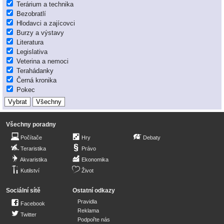
Terárium a technika
Bezobratlí
Hlodavci a zajícovci
Burzy a výstavy
Literatura
Legislativa
Veterina a nemoci
Terahádanky
Černá kronika
Pokec
Všechny poradny
Počítače
Hry
Debaty
Teraristika
Právo
Akvaristika
Ekonomika
Kutilství
Život
Sociální sítě
Ostatní odkazy
Pravidla
Facebook
Reklama
Twitter
Podpořte nás