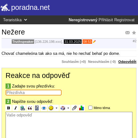
poradna.net
Neregistrovaný
Přihlásit
Registrovat
Nežere
#2
Truthspeaker
[136.226.198.xxx],
31.03.2025
08:53
Chovať chameleóna tak ako sa má, nie ho nechať behať po dome.
Souhlasím (+0)
Nesouhlasím (-0)
Odpovědět
Reakce na odpověď
1
Zadajte svou přezdívku:
2
Napište svou odpověď:
Mimo téma