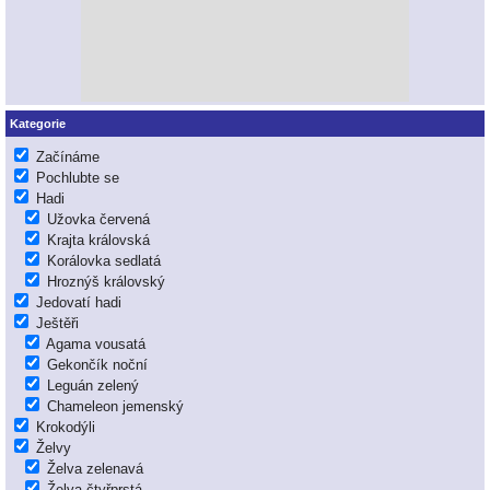
Kategorie
Začínáme
Pochlubte se
Hadi
Užovka červená
Krajta královská
Korálovka sedlatá
Hroznýš královský
Jedovatí hadi
Ještěři
Agama vousatá
Gekončík noční
Leguán zelený
Chameleon jemenský
Krokodýli
Želvy
Želva zelenavá
Želva čtyřprstá