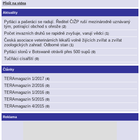
Přejít na videa
Aktuality
Pytláci a pašeráci se radují. Ředitel ČIŽP ruší mezinárodně uznávaný
tým, potírající obchod s ohrože
(
2
)
Počet invazních druhů se rapidně zvyšuje, varují vědci
(
1
)
Česká asociace veterinárních lékařů volně žijících zvířat a zvířat
zoologických zahrad: Odborné stan
(
1
)
Pytláci slonů v Botswaně otrávili přes 500 supů
(
0
)
Tučňáci císařští
(
0
)
Články
TERAmagazín 1/2017
(
4
)
TERAmagazín 2/2016
(
0
)
TERAmagazín 1/2016
(
0
)
TERAmagazín 5/2015
(
0
)
TERAmagazín 4/2015
(
0
)
Reklama