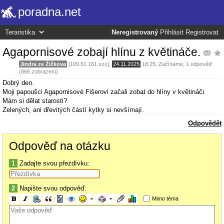
poradna.net
Neregistrovaný
Přihlásit
Registrovat
Agapornisové zobají hlínu z květináče.
Jindra ze Žižkova
[109.81.161.xxx],
24.11.2025
18:25
,
Začínáme
, 1 odpověď
(866 zobrazení)
Dobrý den.
Moji papoušci Agapornisové Fišerovi začali zobat do hlíny v květináči.
Mám si dělat starosti?
Zelených, ani dřevitých částí kytky si nevšímají.
Odpovědět
Odpověď na otázku
1
Zadajte svou přezdívku:
2
Napište svou odpověď:
Mimo téma