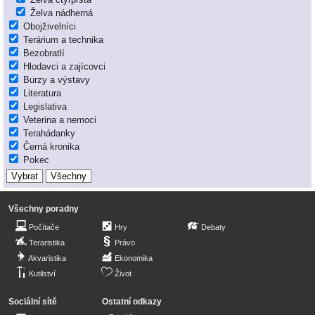
Želva nádherná
Obojživelníci
Terárium a technika
Bezobratlí
Hlodavci a zajícovci
Burzy a výstavy
Literatura
Legislativa
Veterina a nemoci
Terahádanky
Černá kronika
Pokec
Všechny poradny
Počítače
Hry
Debaty
Teraristika
Právo
Akvaristika
Ekonomika
Kutilství
Život
Sociální sítě
Ostatní odkazy