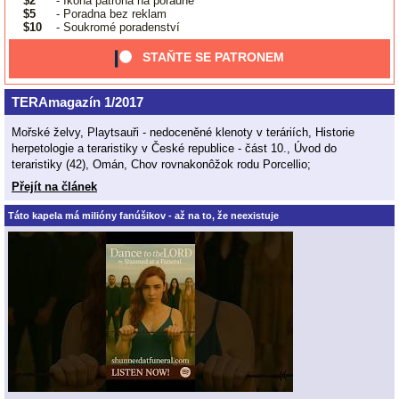
$2
- Ikona patrona na poradně
$5
- Poradna bez reklam
$10
- Soukromé poradenství
STAŇTE SE PATRONEM
TERAmagazín 1/2017
Mořské želvy, Playtsauři - nedoceněné klenoty v teráriích, Historie
herpetologie a teraristiky v České republice - část 10., Úvod do
teraristiky (42), Omán, Chov rovnakonôžok rodu Porcellio;
Přejít na článek
Táto kapela má milióny fanúšikov - až na to, že neexistuje