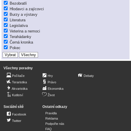
Bezobratlí
Hlodavci a zajícovci
Burzy a výstavy
Literatura
Legislativa
Veterina a nemoci
Terahádanky
Černá kronika
Pokec
Všechny poradny
Počítače
Hry
Debaty
Teraristika
Právo
Akvaristika
Ekonomika
Kutilství
Život
Sociální sítě
Ostatní odkazy
Pravidla
Facebook
Reklama
Twitter
Podpořte nás
FAQ