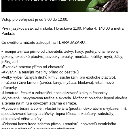
Vstup pro veřejnost je od 9:00 do 12:00.
První jazyková základní škola, Horáčkova 1100, Praha 4, 140 00 u metra
Pankrác
Co uvidíte a můžete zakoupit na TERRABAZARU:
•Terarijní zvířata přímo od chovatelů: želvy, hady, ještěry, chameleony,
gekony, exotické ptactvo, pavouky, brouky, morčata, králíky, myši, žáby,
ježky, atd.
•Exotické ptactvo přímo od chovatelů
•Akvarijní a terarijní rostliny přímo od pěstitelů
•Velký výběr různých druhů krmiv: suché (zrní pro exotické ptactvo),
mražené i živé krmení (cvrčci, larvy, myšata, hlodavci), vitamínové
přípravky
•Literatura: české a zahraniční specializované knihy a časopisy
•Vybavená i nevybavená terária a akvária. Možnost objednat lepení akvária
a terária na míru a odvozem zdarma o Praze.
•Vybavení terárií a voliér: vlastní terária (prostá i dekorativní s vybavením),
specializované lampy a zářivky, topná tělesa, inkubátory, substráty,
dekorativní větve a kůry...
•Odborná konzultace zdarma přímo u teraristů, chovatelů exotického