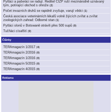
Pytláci a pašeráci se radují. Ředitel ČIŽP ruší mezinárodně uznávaný
tým, potírající obchod s ohrože
(
2
)
Počet invazních druhů se rapidně zvyšuje, varují vědci
(
1
)
Česká asociace veterinárních lékařů volně žijících zvířat a zvířat
zoologických zahrad: Odborné stan
(
1
)
Pytláci slonů v Botswaně otrávili přes 500 supů
(
0
)
Tučňáci císařští
(
0
)
Články
TERAmagazín 1/2017
(
4
)
TERAmagazín 2/2016
(
0
)
TERAmagazín 1/2016
(
0
)
TERAmagazín 5/2015
(
0
)
TERAmagazín 4/2015
(
0
)
Reklama