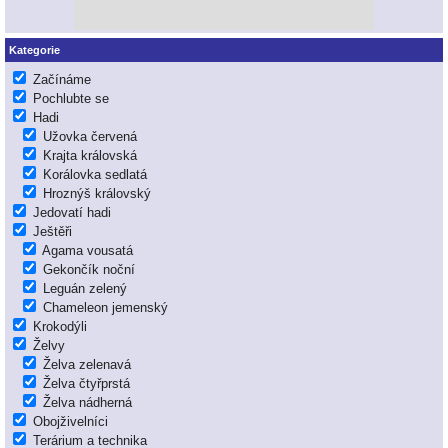
Kategorie
Začínáme
Pochlubte se
Hadi
Užovka červená
Krajta královská
Korálovka sedlatá
Hroznýš královský
Jedovatí hadi
Ještěři
Agama vousatá
Gekončík noční
Leguán zelený
Chameleon jemenský
Krokodýli
Želvy
Želva zelenavá
Želva čtyřprstá
Želva nádherná
Obojživelníci
Terárium a technika