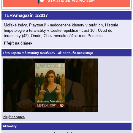
STAŇTE SE PATRONEM
TERAmagazín 1/2017
Mořské želvy, Playtsauři - nedoceněné klenoty v teráriích, Historie
herpetologie a teraristiky v České republice - část 10., Úvod do
teraristiky (42), Omán, Chov rovnakonôžok rodu Porcellio;
Přejít na článek
Táto kapela má milióny fanúšikov - až na to, že neexistuje
Přejít na videa
Aktuality