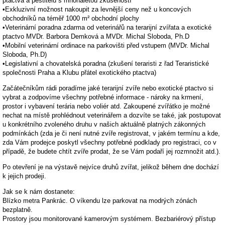
ptactva a pěstitelů s mnohaletou zkušeností
•Exkluzivní možnost nakoupit za levnější ceny než u koncových
obchodníků na téměř 1000 m² obchodní plochy
•Veterinární poradna zdarma od veterinářů na terarijní zvířata a exotické
ptactvo MVDr. Barbora Demková a MVDr. Michal Sloboda, Ph.D
•Mobilní veterinární ordinace na parkovišti před vstupem (MVDr. Michal
Sloboda, Ph.D)
•Legislativní a chovatelská poradna (zkušení teraristi z řad Teraristické
společnosti Praha a Klubu přátel exotického ptactva)
Začátečníkům rádi poradíme jaké terarijní zvíře nebo exotické ptactvo si
vybrat a zodpovíme všechny potřebné informace - nároky na krmení,
prostor i vybavení terária nebo voliér atd. Zakoupené zvířátko je možné
nechat na místě prohlédnout veterinářem a dozvíte se také, jak postupovat
u konkrétního zvoleného druhu v našich aktuálně platných zákonných
podmínkách (zda je či není nutné zvíře registrovat, v jakém termínu a kde,
zda Vám prodejce poskytl všechny potřebné podklady pro registraci, co v
případě, že budete chtít zvíře prodat, že se Vám podaří jej rozmnožit atd.).
Po otevření je na výstavě nejvíce druhů zvířat, jelikož během dne dochází
k jejich prodeji.
Jak se k nám dostanete:
Blízko metra Pankrác. O víkendu lze parkovat na modrých zónách
bezplatně.
Prostory jsou monitorované kamerovým systémem. Bezbariérový přístup