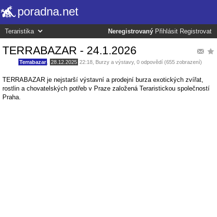
poradna.net
Neregistrovaný
Přihlásit
Registrovat
TERRABAZAR - 24.1.2026
Terrabazar
,
28.12.2025
22:18
,
Burzy a výstavy
, 0 odpovědí (655 zobrazení)
TERRABAZAR je nejstarší výstavní a prodejní burza exotických zvířat,
rostlin a chovatelských potřeb v Praze založená Teraristickou společností
Praha.