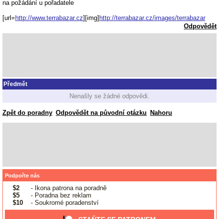
na požádání u pořadatele
[url=
http://www.terrabazar.cz
][img]
http://terrabazar.cz/images/terrabazar
Odpovědět
Předmět
Nenašly se žádné odpovědi.
Zpět do poradny
Odpovědět na původní otázku
Nahoru
Podpořte nás
$2
- Ikona patrona na poradně
$5
- Poradna bez reklam
$10
- Soukromé poradenství