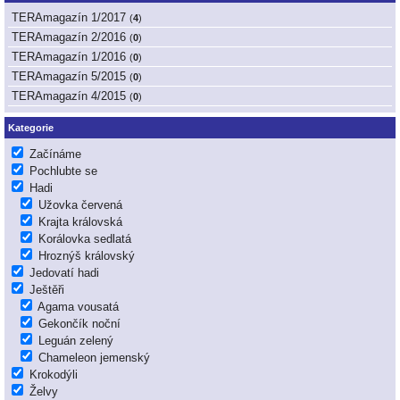
TERAmagazín 1/2017
(
4
)
TERAmagazín 2/2016
(
0
)
TERAmagazín 1/2016
(
0
)
TERAmagazín 5/2015
(
0
)
TERAmagazín 4/2015
(
0
)
Kategorie
Začínáme
Pochlubte se
Hadi
Užovka červená
Krajta královská
Korálovka sedlatá
Hroznýš královský
Jedovatí hadi
Ještěři
Agama vousatá
Gekončík noční
Leguán zelený
Chameleon jemenský
Krokodýli
Želvy