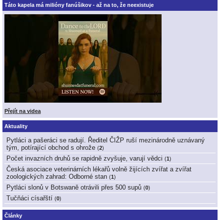
Táto kapela má milióny fanúšikov - až na to, že neexistuje
Přejít na videa
Aktuality
Pytláci a pašeráci se radují. Ředitel ČIŽP ruší mezinárodně uznávaný
tým, potírající obchod s ohrože
(
2
)
Počet invazních druhů se rapidně zvyšuje, varují vědci
(
1
)
Česká asociace veterinárních lékařů volně žijících zvířat a zvířat
zoologických zahrad: Odborné stan
(
1
)
Pytláci slonů v Botswaně otrávili přes 500 supů
(
0
)
Tučňáci císařští
(
0
)
Články