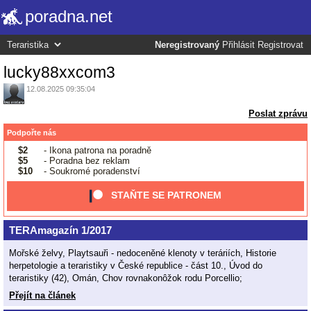
poradna.net
Neregistrovaný
Přihlásit
Registrovat
lucky88xxcom3
12.08.2025 09:35:04
Poslat zprávu
Podpořte nás
$2
- Ikona patrona na poradně
$5
- Poradna bez reklam
$10
- Soukromé poradenství
STAŇTE SE PATRONEM
TERAmagazín 1/2017
Mořské želvy, Playtsauři - nedoceněné klenoty v teráriích, Historie
herpetologie a teraristiky v České republice - část 10., Úvod do
teraristiky (42), Omán, Chov rovnakonôžok rodu Porcellio;
Přejít na článek