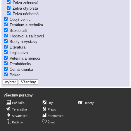
Želva zelenavá
Želva čtyřprstá
Želva nádherná
Obojživelníci
Terárium a technika
Bezobratlí
Hlodavci a zajícovci
Burzy a výstavy
Literatura
Legislativa
Veterina a nemoci
Terahádanky
Černá kronika
Pokec
Všechny poradny
Počítače
Hry
Debaty
Teraristika
Právo
Akvaristika
Ekonomika
Kutilství
Život