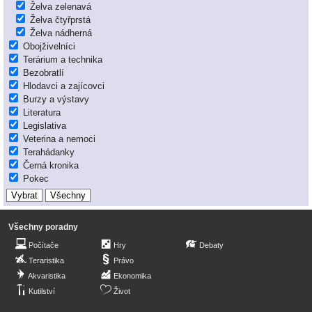
Želva zelenavá
Želva čtyřprstá
Želva nádherná
Obojživelníci
Terárium a technika
Bezobratlí
Hlodavci a zajícovci
Burzy a výstavy
Literatura
Legislativa
Veterina a nemoci
Terahádanky
Černá kronika
Pokec
Všechny poradny
Počítače
Hry
Debaty
Teraristika
Právo
Akvaristika
Ekonomika
Kutilství
Život