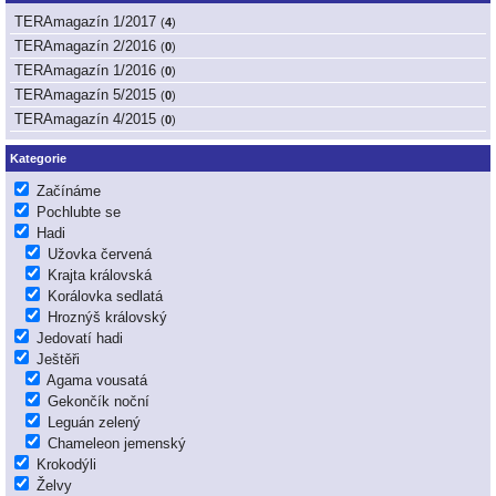
TERAmagazín 1/2017
(
4
)
TERAmagazín 2/2016
(
0
)
TERAmagazín 1/2016
(
0
)
TERAmagazín 5/2015
(
0
)
TERAmagazín 4/2015
(
0
)
Kategorie
Začínáme
Pochlubte se
Hadi
Užovka červená
Krajta královská
Korálovka sedlatá
Hroznýš královský
Jedovatí hadi
Ještěři
Agama vousatá
Gekončík noční
Leguán zelený
Chameleon jemenský
Krokodýli
Želvy