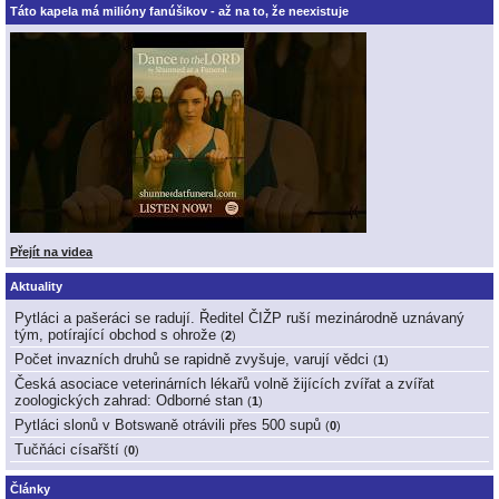
Táto kapela má milióny fanúšikov - až na to, že neexistuje
Přejít na videa
Aktuality
Pytláci a pašeráci se radují. Ředitel ČIŽP ruší mezinárodně uznávaný
tým, potírající obchod s ohrože
(
2
)
Počet invazních druhů se rapidně zvyšuje, varují vědci
(
1
)
Česká asociace veterinárních lékařů volně žijících zvířat a zvířat
zoologických zahrad: Odborné stan
(
1
)
Pytláci slonů v Botswaně otrávili přes 500 supů
(
0
)
Tučňáci císařští
(
0
)
Články