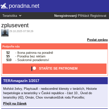
poradna.net
Neregistrovaný
Přihlásit
Registrovat
zplusevent
29.10.2025 07:58:26
Poslat zprávu
Podpořte nás
$2
- Ikona patrona na poradně
$5
- Poradna bez reklam
$10
- Soukromé poradenství
STAŇTE SE PATRONEM
TERAmagazín 1/2017
Mořské želvy, Playtsauři - nedoceněné klenoty v teráriích, Historie
herpetologie a teraristiky v České republice - část 10., Úvod do
teraristiky (42), Omán, Chov rovnakonôžok rodu Porcellio;
Přejít na článek